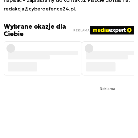
napisać – zapraszamy do kontaktu. Piszcie do nas na:
redakcja@cyberdefence24.pl
.
Wybrane okazje dla
REKLAMA
Ciebie
Reklama