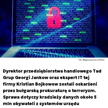
Fot. Blogtrepreneur/flickr
Dyrektor przedsiębiorstwa handlowego Tad
Grup Georgi Jankow oraz ekspert IT tej
firmy Kristian Bojkowow zostali oskarżeni
przez bułgarską prokuraturę o terroryzm.
Sprawa dotyczy kradzieży danych około 5
mln obywateli z systemów urzędu