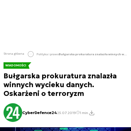
Strona główna
Polityka i prawo
Bułgarska prokuratura znalazła winnych wycieku danych. Oskarżeni o terroryzm
WIADOMOŚCI
Bułgarska prokuratura znalazła
winnych wycieku danych.
Oskarżeni o terroryzm
CyberDefence24
25.07.2019
1 min.