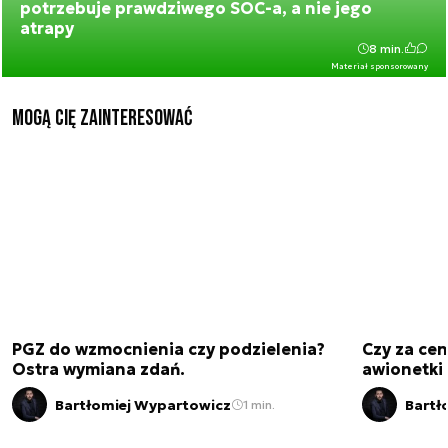
potrzebuje prawdziwego SOC-a, a nie jego
atrapy
8 min.
Materiał sponsorowany
Mogą Cię zainteresować
PGZ do wzmocnienia czy podzielenia?
Czy za cen
Ostra wymiana zdań.
awionetki 
Bartłomiej Wypartowicz
Bartł
1 min.