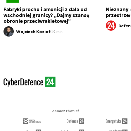
Fabryki prochu i amunicji z dala od
Nieznany 
wschodniej granicy? „Dajmy szansę
przestrze
obronie przeciwrakietowej”
Defen
Wojciech Kozioł
2 min.
Zobacz również