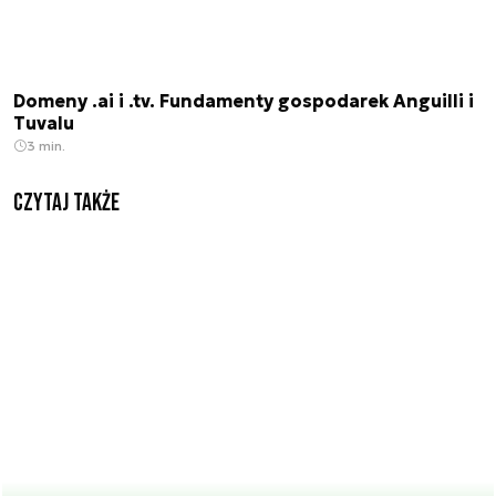
Domeny .ai i .tv. Fundamenty gospodarek Anguilli i
Tuvalu
3 min.
Czytaj także