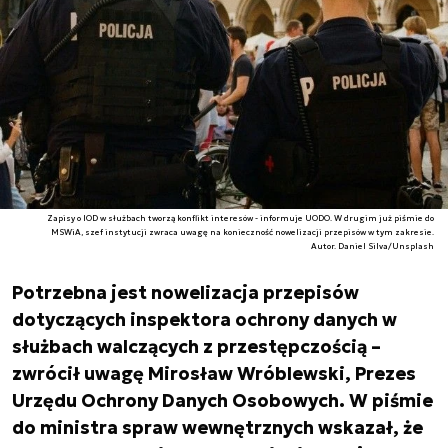
Zapisy o IOD w służbach tworzą konflikt interesów - informuje UODO. W drugim już piśmie do
MSWiA, szef instytucji zwraca uwagę na konieczność nowelizacji przepisów w tym zakresie.
Autor. Daniel Silva/Unsplash
Potrzebna jest nowelizacja przepisów
dotyczących inspektora ochrony danych w
służbach walczących z przestępczością –
zwrócił uwagę Mirosław Wróblewski, Prezes
Urzędu Ochrony Danych Osobowych. W piśmie
do ministra spraw wewnętrznych wskazał, że