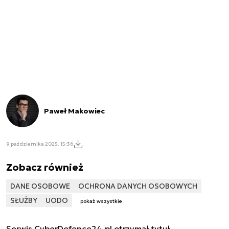
Paweł Makowiec
9 października 2025, 15:36
Zobacz również
DANE OSOBOWE
OCHRONA DANYCH OSOBOWYCH
SŁUŻBY
UODO
pokaż wszystkie
Serwis CyberDefence24.pl otrzymał tytuł