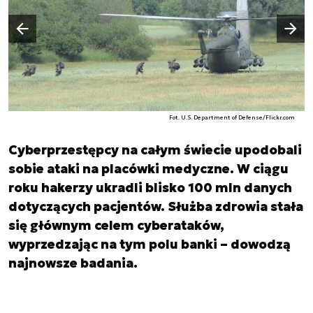
Następny slajd
Poprzedni slajd
Fot. U.S. Department of Defense/Flickr.com
Cyberprzestępcy na całym świecie upodobali
sobie ataki na placówki medyczne. W ciągu
roku hakerzy ukradli blisko 100 mln danych
dotyczących pacjentów. Służba zdrowia stała
się głównym celem cyberataków,
wyprzedzając na tym polu banki – dowodzą
najnowsze badania.