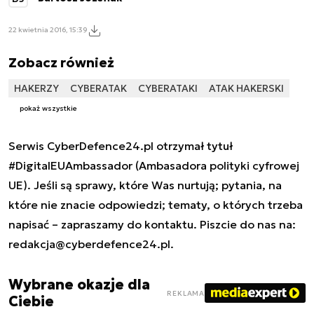
22 kwietnia 2016, 15:39
Zobacz również
HAKERZY
CYBERATAK
CYBERATAKI
ATAK HAKERSKI
pokaż wszystkie
Serwis CyberDefence24.pl otrzymał tytuł
#DigitalEUAmbassador (Ambasadora polityki cyfrowej
UE). Jeśli są sprawy, które Was nurtują; pytania, na
które nie znacie odpowiedzi; tematy, o których trzeba
napisać – zapraszamy do kontaktu. Piszcie do nas na:
redakcja@cyberdefence24.pl
.
Wybrane okazje dla
REKLAMA
Ciebie