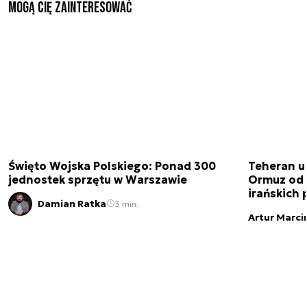
Mogą Cię zainteresować
Święto Wojska Polskiego: Ponad 300
Teheran uz
jednostek sprzętu w Warszawie
Ormuz od 
irańskich
Damian Ratka
3 min.
Artur Marci