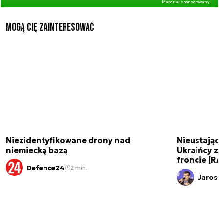
Materiał sponsorowany
Mogą Cię zainteresować
Niezidentyfikowane drony nad
Nieustając
niemiecką bazą
Ukraińcy 
froncie [
Defence24
2 min.
Jaros