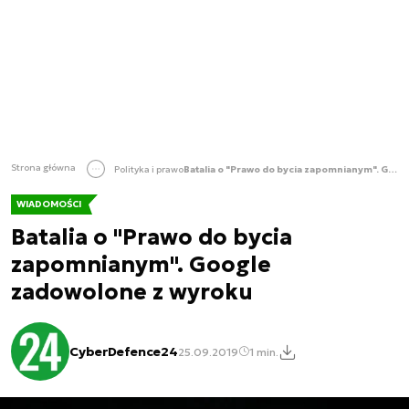
Strona główna
Polityka i prawo
Batalia o "Prawo do bycia zapomnianym". Google zadowolone z wyroku
WIADOMOŚCI
Batalia o "Prawo do bycia
zapomnianym". Google
zadowolone z wyroku
CyberDefence24
25.09.2019
1 min.