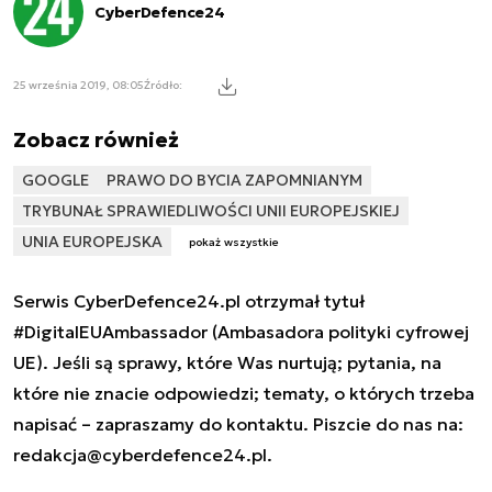
CyberDefence24
25 września 2019, 08:05
Źródło:
Zobacz również
GOOGLE
PRAWO DO BYCIA ZAPOMNIANYM
TRYBUNAŁ SPRAWIEDLIWOŚCI UNII EUROPEJSKIEJ
UNIA EUROPEJSKA
pokaż wszystkie
Serwis CyberDefence24.pl otrzymał tytuł
#DigitalEUAmbassador (Ambasadora polityki cyfrowej
UE). Jeśli są sprawy, które Was nurtują; pytania, na
które nie znacie odpowiedzi; tematy, o których trzeba
napisać – zapraszamy do kontaktu. Piszcie do nas na:
redakcja@cyberdefence24.pl
.