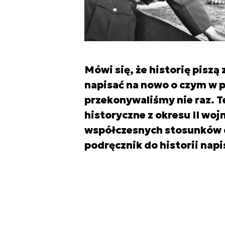
Mówi się, że historię piszą
napisać na nowo o czym w p
przekonywaliśmy nie raz. T
historyczne z okresu II woj
współczesnych stosunków 
podręcznik do historii na