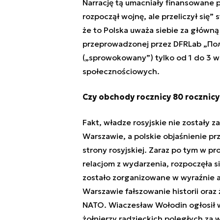
Narrację tą umacniały finansowane p
rozpoczął wojnę, ale przeliczył się” 
że to Polska uważa siebie za główną 
przeprowadzonej przez DFRLab „Пол
(„sprowokowany”) tylko od 1 do 3 wr
społecznościowych.
Czy obchody rocznicy 80 rocznicy
Fakt, władze rosyjskie nie zostały 
Warszawie, a polskie objaśnienie pr
strony rosyjskiej. Zaraz po tym w p
relacjom z wydarzenia, rozpoczęła s
zostało zorganizowane w wyraźnie a
Warszawie fałszowanie historii oraz 
NATO.
Wiaczesław Wołodin
ogłosił 
żołnierzy radzieckich poległych za 