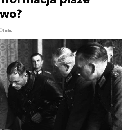
owo?
1 min.