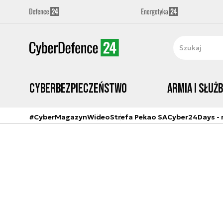
Cyberbezpieczeństwo
Armia i Służ
#CyberMagazyn
Wideo
Strefa Pekao SA
Cyber24Days - r