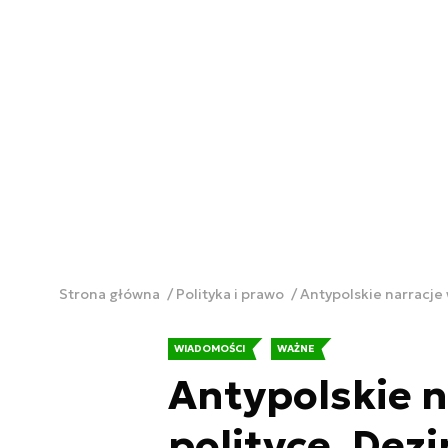
Strona główna
Polityka i prawo
Antypolskie narracje 
WIADOMOŚCI
WAŻNE
Antypolskie n
polityce. Dez