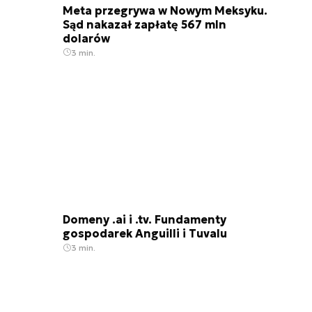
Meta przegrywa w Nowym Meksyku.
Sąd nakazał zapłatę 567 mln
dolarów
3 min.
Domeny .ai i .tv. Fundamenty
gospodarek Anguilli i Tuvalu
3 min.