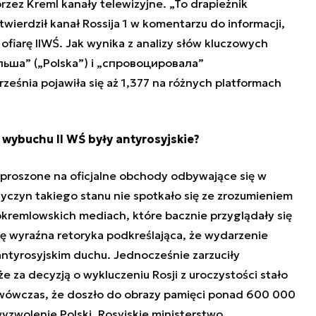
rzez Kreml kanały telewizyjne. „To drapieżnik
stwierdził kanał Rossija 1 w komentarzu do informacji,
ofiarę IIWŚ. Jak wynika z analizy słów kluczowych
ьша” („Polska”) i „cпровоцировала”
ześnia pojawiła się aż 1,377 na różnych platformach
 wybuchu II WŚ były antyrosyjskie?
zaproszone na oficjalne obchody odbywające się w
zyczyn takiego stanu nie spotkało się ze zrozumieniem
rokremlowskich mediach, które bacznie przyglądały się
ię wyraźna retoryka podkreślająca, że wydarzenie
ntyrosyjskim duchu. Jednocześnie zarzuciły
że za decyzją o wykluczeniu Rosji z uroczystości stało
wówczas, że doszło do obrazy pamięci ponad 600 000
wyzwolenie Polski. Rosyjskie ministerstwo