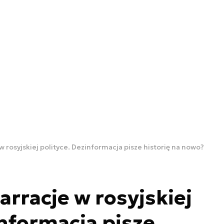
w rosyjskiej polityce. Dezinformacja pisze historię na nowo?
arracje w rosyjskiej
informacja pisze