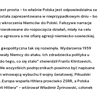
st prosta – to właśnie Polska jest odpowiedzialna za
 została zaprezentowana w nieprzypadkowym dniu – bo
ę wkroczenia Niemców do Polski. Fałszywe narracje
prowokowane do rozpoczęcia działań, miały na celu
o agresora a nie ofiarę agresji niemiecko-sowieckiej.
a geopolityczna tak się rozwinęła. Wydarzenia 1939
owały Niemcy do ataku. Ich zdradziecka polityka u
o tego, co się stało” stwierdził
Frants Klintsevich
,
 „We wszystkich podręcznikach powinno być napisane
ym winowajcą wybuchu II wojny światowej. Piłsudski
…Europa wsparła Hitlera przeciwko ZSRR, a Polska
rli Hitlera” – wtórował Władimir Żyrinowski, członek