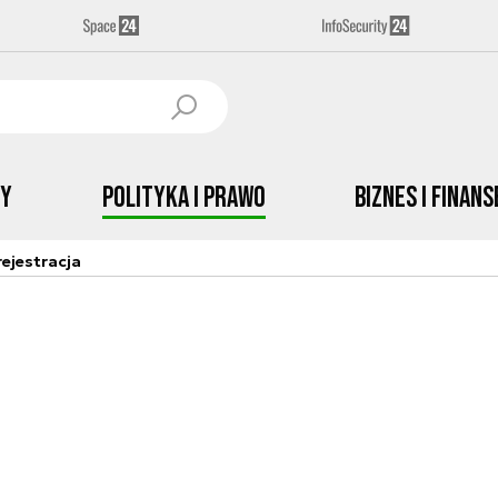
by
Polityka i prawo
Biznes i Finans
ejestracja