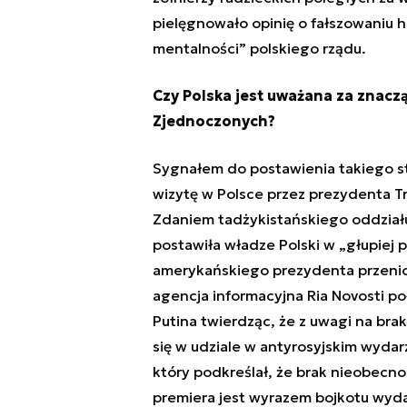
pielęgnowało opinię o fałszowaniu h
mentalności” polskiego rządu.
Czy Polska jest uważana za znacz
Zjednoczonych?
Sygnałem do postawienia takiego st
wizytę w Polsce przez prezydenta T
Zdaniem tadżykistańskiego oddziału
postawiła władze Polski w „głupiej 
amerykańskiego prezydenta przenio
agencja informacyjna Ria Novosti po
Putina twierdząc, że z uwagi na br
się w udziale w antyrosyjskim wydarz
który podkreślał, że brak nieobecno
premiera jest wyrazem bojkotu wydar