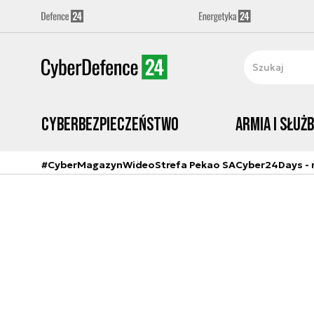
Cyberbezpieczeństwo
Armia i Służ
#CyberMagazyn
Wideo
Strefa Pekao SA
Cyber24Days - r