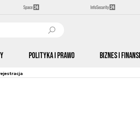
by
Polityka i prawo
Biznes i Finans
ejestracja