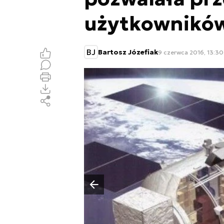
użytkownikó
BJ
Bartosz Józefiak
9 czerwca 2016, 13:30
Poprzedni slajd