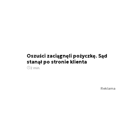
Oszuści zaciągnęli pożyczkę. Sąd
stanął po stronie klienta
2 min.
Reklama