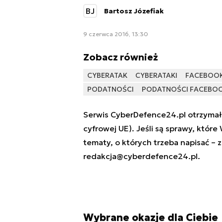
BJ
Bartosz Józefiak
9 czerwca 2016, 13:30
Zobacz również
CYBERATAK
CYBERATAKI
FACEBOO
PODATNOŚCI
PODATNOŚCI FACEBO
Serwis CyberDefence24.pl otrzymał 
cyfrowej UE). Jeśli są sprawy, które
tematy, o których trzeba napisać – 
redakcja@cyberdefence24.pl
.
Wybrane okazje dla Ciebie