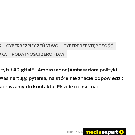
K
CYBERBEZPIECZEŃSTWO
CYBERPRZESTĘPCZOŚĆ
OKA
PODATNOŚCI ZERO - DAY
tytuł #DigitalEUAmbassador (Ambasadora polityki
 Was nurtują; pytania, na które nie znacie odpowiedzi;
zapraszamy do kontaktu. Piszcie do nas na:
REKLAMA