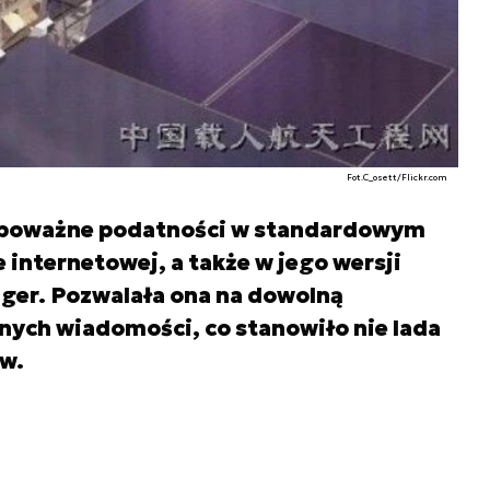
Fot.C_osett/Flickr.com
a poważne podatności w standardowym
 internetowej, a także w jego wersji
nger. Pozwalała ona na dowolną
nych wiadomości, co stanowiło nie lada
ów.