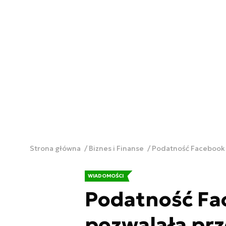
Strona główna
Biznes i Finanse
Podatność Facebook 
WIADOMOŚCI
Podatność Fa
pozwalała pr