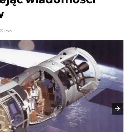
w
1 min.
Następny slajd