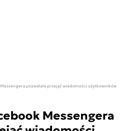
Messengera pozwalała przejąć wiadomości użytkowników
cebook Messengera
zejąć wiadomości