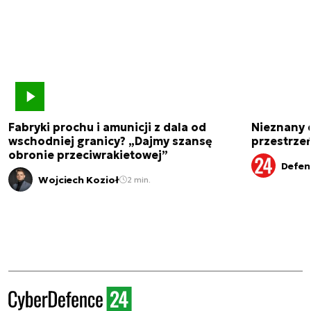
Fabryki prochu i amunicji z dala od
Nieznany 
wschodniej granicy? „Dajmy szansę
przestrze
obronie przeciwrakietowej”
Defen
Wojciech Kozioł
2 min.