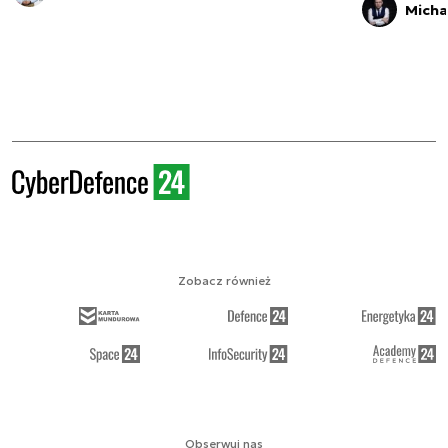
Micha
Zobacz również
Obserwuj nas