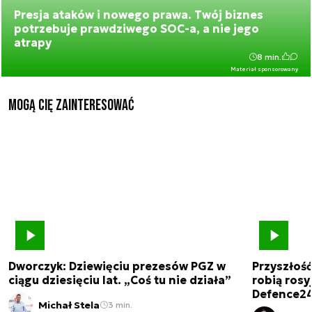
Presja ataków i nowego prawa. Twój biznes
potrzebuje prawdziwego SOC-a, a nie jego
atrapy
8 min.
Materiał sponsorowany
Mogą Cię zainteresować
Dworczyk: Dziewięciu prezesów PGZ w
Przyszłoś
ciągu dziesięciu lat. „Coś tu nie działa”
robią rosyj
Defence2
Michał Stela
3 min.