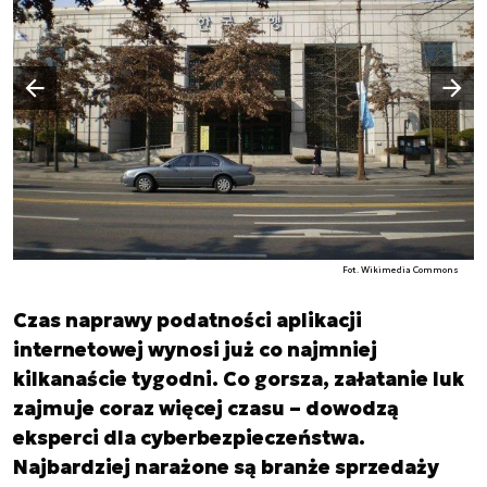
Następny slajd
Poprzedni slajd
Fot. Wikimedia Commons
Czas naprawy podatności aplikacji
internetowej wynosi już co najmniej
kilkanaście tygodni. Co gorsza, załatanie luk
zajmuje coraz więcej czasu – dowodzą
eksperci dla cyberbezpieczeństwa.
Najbardziej narażone są branże sprzedaży