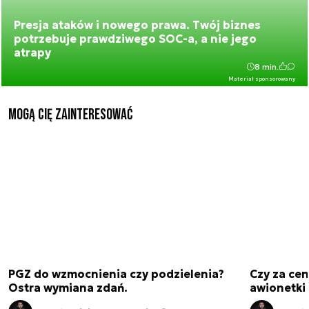
Presja ataków i nowego prawa. Twój biznes
potrzebuje prawdziwego SOC-a, a nie jego
atrapy
8 min.
Materiał sponsorowany
Mogą Cię zainteresować
PGZ do wzmocnienia czy podzielenia?
Czy za cen
Ostra wymiana zdań.
awionetki 