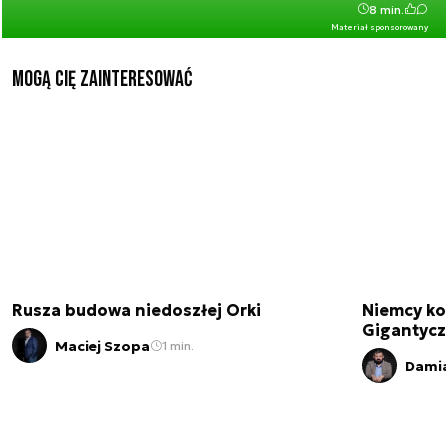
8 min.
Materiał sponsorowany
Mogą Cię zainteresować
Rusza budowa niedoszłej Orki
Niemcy ko
Gigantycz
Maciej Szopa
1 min.
Damia