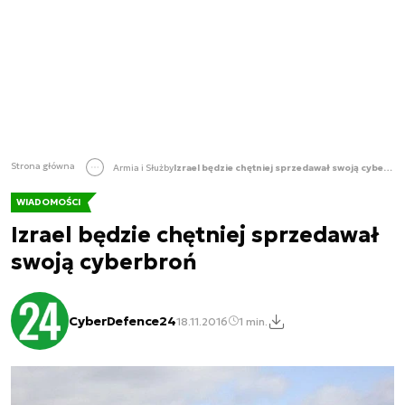
Strona główna
Armia i Służby
Izrael będzie chętniej sprzedawał swoją cyberbroń
WIADOMOŚCI
Izrael będzie chętniej sprzedawał
swoją cyberbroń
CyberDefence24
18.11.2016
1 min.