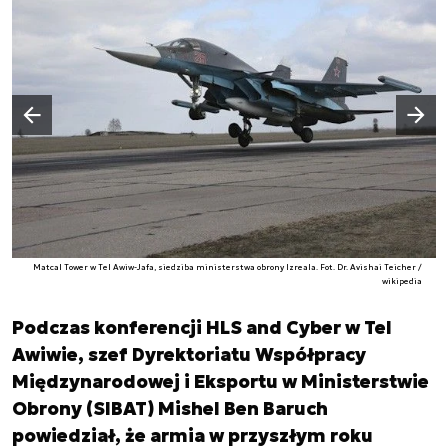
Następny slajd
Poprzedni slajd
Matcal Tower w Tel Awiw-Jafa, siedziba ministerstwa obrony Izreala. Fot. Dr. Avishai Teicher /
wikipedia
Podczas konferencji HLS and Cyber w Tel
Awiwie, szef Dyrektoriatu Współpracy
Międzynarodowej i Eksportu w Ministerstwie
Obrony (SIBAT) Mishel Ben Baruch
powiedział, że armia w przyszłym roku