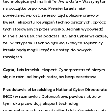
technologicznych na linii
Tel Awiw-Jafa –
Waszyngton
na początku tego roku. Premier Izraela miał
powiedzieć wprost, że jego rząd poluzuje prawo w
kwestii eksportu rozwiązań technologicznych, oprócz
tych stosowanych przez wojsko. Jednak wypowiedź
Mishela Ben Barucha podczas HLS and Cyber wskazuje,
że i w przypadku technologii wojskowych sojusznicy
Izreala będą mogli liczyć na dostęp do nowych
rozwiązań.
Czytaj też:
Izraelski ekspert: Cyberprzestrzeń niczym
się nie różni od innych rodzajów bezpieczeństwa
Przedstawiciel izraelskiego
National Cyber Directorate
(NCD)
w rozmowie z DefenseNews powiedział, że w
tym roku przewidują eksport technologii
cybernetycznych o ponad miliard dolarów większy niż