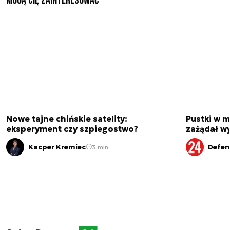
Mogą Cię zainteresować
Nowe tajne chińskie satelity:
Pustki w 
eksperyment czy szpiegostwo?
zażądał w
Kacper Kremiec
Defen
3 min.