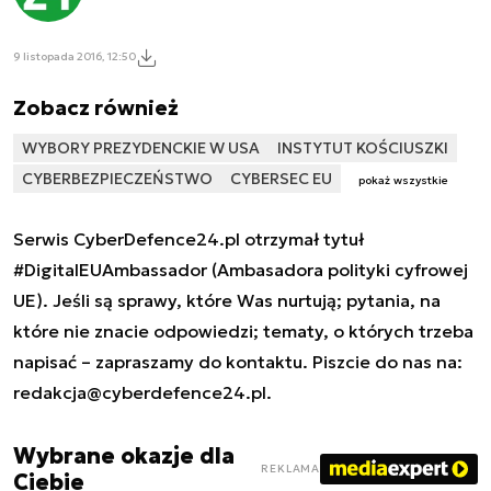
9 listopada 2016, 12:50
Zobacz również
WYBORY PREZYDENCKIE W USA
INSTYTUT KOŚCIUSZKI
CYBERBEZPIECZEŃSTWO
CYBERSEC EU
pokaż wszystkie
Serwis CyberDefence24.pl otrzymał tytuł
#DigitalEUAmbassador (Ambasadora polityki cyfrowej
UE). Jeśli są sprawy, które Was nurtują; pytania, na
które nie znacie odpowiedzi; tematy, o których trzeba
napisać – zapraszamy do kontaktu. Piszcie do nas na:
redakcja@cyberdefence24.pl
.
Wybrane okazje dla
REKLAMA
Ciebie