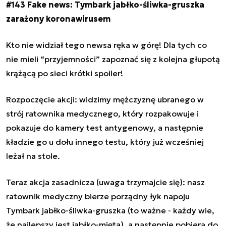
#143 Fake news: Tymbark jabłko-śliwka-gruszka
zarażony koronawirusem
Kto nie widział tego newsa ręka w górę! Dla tych co
nie mieli “przyjemności” zapoznać się z kolejna głupotą
krążącą po sieci krótki spoiler!
Rozpoczęcie akcji: widzimy mężczyznę ubranego w
strój ratownika medycznego, który rozpakowuje i
pokazuje do kamery test antygenowy, a następnie
kładzie go u dołu innego testu, który już wcześniej
leżał na stole.
Teraz akcja zasadnicza (uwaga trzymajcie się): nasz
ratownik medyczny bierze porządny łyk napoju
Tymbark jabłko-śliwka-gruszka (to ważne - każdy wie,
że najlepszy jest jabłko-mięta), a następnie pobiera do