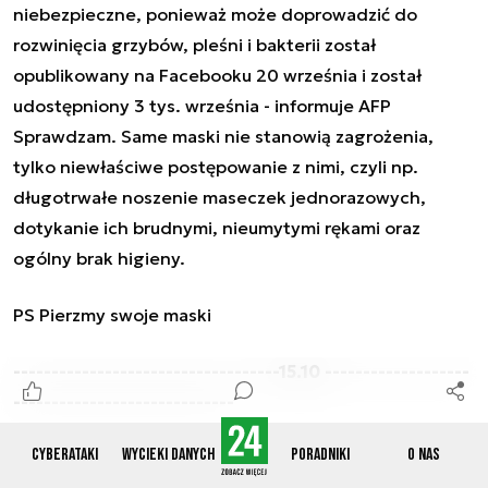
niebezpieczne, ponieważ może doprowadzić do
rozwinięcia grzybów, pleśni i bakterii został
opublikowany na Facebooku 20 września i został
udostępniony 3 tys. września - informuje AFP
Sprawdzam. Same maski nie stanowią zagrożenia,
tylko niewłaściwe postępowanie z nimi, czyli np.
długotrwałe noszenie maseczek jednorazowych,
dotykanie ich brudnymi, nieumytymi rękami oraz
ogólny brak higieny.
PS Pierzmy swoje maski
-----------------------------------15.10 -------------------
-----------------------------
Cyberataki
Wycieki danych
Poradniki
O nas
#134 Fake news: Prezydent Ghany informuje, że