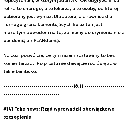
repozytorium, w którym jeden AKTOR odgrywa kilka
ról - a to chorego, a to lekarza, a to osoby, od której
pobierany jest wymaz. Dla autora, ale również dla
licznego grona komentujących kolaż ten jest
niezbitym dowodem na to, że mamy do czynienia nie z
pandemią a z PLANdemią.
No cóż, pozwólcie, że tym razem zostawimy to bez
komentarza…. Po prostu nie dawajcie robić się aż w
takie bambuko.
-----------------------------------18.11 --------------------
----------------------------
#141 Fake news: Rząd wprowadził obowiązkowe
szczepienia