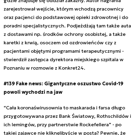
gdzie znajduje się oddział zakaźny. Autor nagrania
zarejestrował wejście, którym wchodzą pracownicy
oraz pacjenci do podstawowej opieki zdrowotnej i do
poradni specjalistycznych. Podjeżdżają tam także auta
z dostawami np. środków ochrony osobistej, a także
karetki z krwią, osoczem od ozdrowieńców czy z
pacjentami objętymi programami terapeutycznymi -
stwierdził zastępca dyrektora miejskiego szpitala w
Poznaniu w rozmowie z Konkret24.
#139 Fake news: Gigantyczne oszustwo Covid-19
powoli wychodzi na jaw
“Cała koronaświrusownia to maskarada i farsa długo
przygotowywana przez Bank Światowy, Rothschildów i
ich lemingów, przy partnerstwie Rockefellera” - po
takiej zajawce nie kliknęlibyście w posta? Pewnie, że