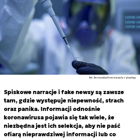
fot. fernandozhiminaicela / pixabay
Spiskowe narracje i fake newsy są zawsze
tam, gdzie występuje niepewność, strach
oraz panika. Informacji odnośnie
koronawirusa pojawia się tak wiele, że
niezbędna jest ich selekcja, aby nie paść
ofiarą nieprawdziwej informacji lub co