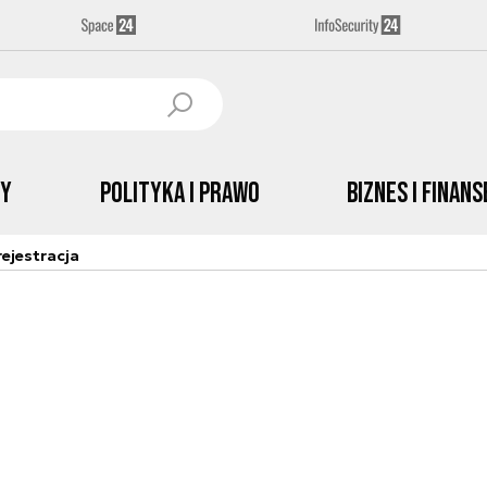
by
Polityka i prawo
Biznes i Finans
ejestracja