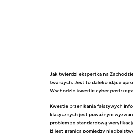
Jak twierdzi ekspertka na Zachodzi
twardych. Jest to daleko idące upro
Wschodzie kwestie cyber postrzegan
Kwestie przenikania fałszywych in
klasycznych jest poważnym wyzwani
problem ze standardową weryfikacją 
iż jest granica pomiędzy niedbalstw