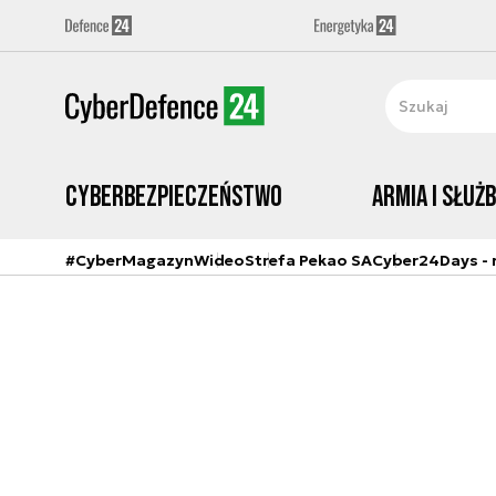
Cyberbezpieczeństwo
Armia i Służ
#CyberMagazyn
Wideo
Strefa Pekao SA
Cyber24Days - r