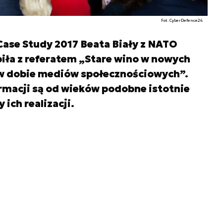
Fot. CyberDefence24
 Case Study 2017 Beata Biały z NATO
ła z referatem „Stare wino w nowych
w dobie mediów społecznościowych”.
rmacji są od wieków podobne istotnie
 ich realizacji.