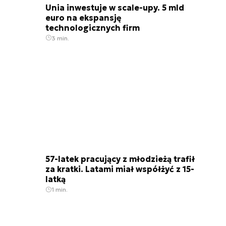
Unia inwestuje w scale-upy. 5 mld
euro na ekspansję
technologicznych firm
3 min.
57-latek pracujący z młodzieżą trafił
za kratki. Latami miał współżyć z 15-
latką
1 min.