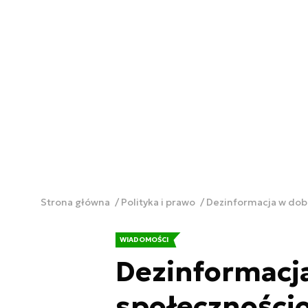
Strona główna
Polityka i prawo
Dezinformacja w dob
WIADOMOŚCI
Dezinformacj
społeczności