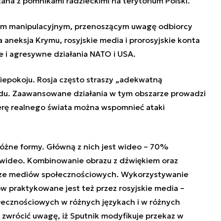
na z pomnikami radzieckimi na terytorium Polski.
iem manipulacyjnym, przenoszącym uwagę odbiorcy
a aneksja Krymu, rosyjskie media i prorosyjskie konta
 i agresywne działania NATO i USA.
iepokoju. Rosja często straszy „adekwatną
u. Zaawansowane działania w tym obszarze prowadzi
erę realnego świata można wspomnieć ataki
różne formy. Główną z nich jest wideo – 70%
 wideo. Kombinowanie obrazu z dźwiękiem oraz
ferze mediów społecznościowych. Wykorzystywanie
w praktykowane jest też przez rosyjskie media –
łecznościowych w różnych językach i w różnych
zwrócić uwagę, iż Sputnik modyfikuje przekaz w