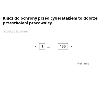
Klucz do ochrony przed cyberatakiem to dobrze
przeszkoleni pracownicy
01.03.2016
1 min.
1
...
...
153
Reklama