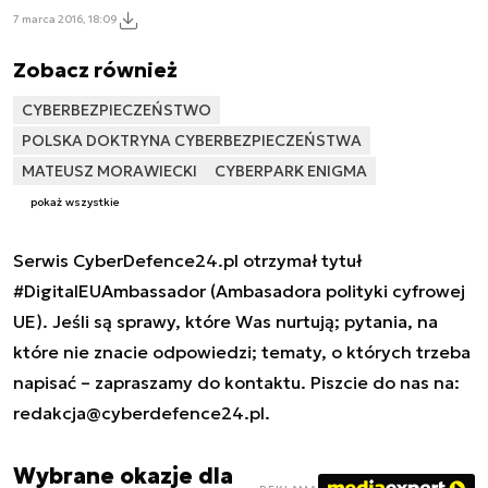
7 marca 2016, 18:09
Zobacz również
CYBERBEZPIECZEŃSTWO
POLSKA DOKTRYNA CYBERBEZPIECZEŃSTWA
MATEUSZ MORAWIECKI
CYBERPARK ENIGMA
pokaż wszystkie
Serwis CyberDefence24.pl otrzymał tytuł
#DigitalEUAmbassador (Ambasadora polityki cyfrowej
UE). Jeśli są sprawy, które Was nurtują; pytania, na
które nie znacie odpowiedzi; tematy, o których trzeba
napisać – zapraszamy do kontaktu. Piszcie do nas na:
redakcja@cyberdefence24.pl
.
Wybrane okazje dla