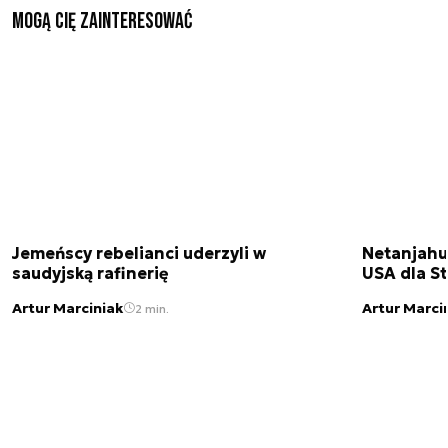
Mogą Cię zainteresować
Jemeńscy rebelianci uderzyli w
Netanjahu
saudyjską rafinerię
USA dla St
Artur Marciniak
Artur Marci
2 min.