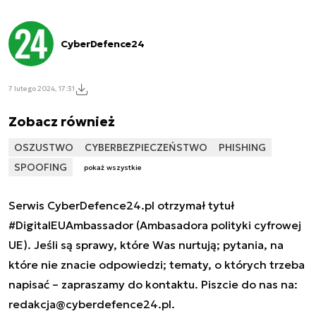
CyberDefence24
7 lutego 2024, 17:31
Zobacz również
OSZUSTWO
CYBERBEZPIECZEŃSTWO
PHISHING
SPOOFING
pokaż wszystkie
Serwis CyberDefence24.pl otrzymał tytuł
#DigitalEUAmbassador (Ambasadora polityki cyfrowej
UE). Jeśli są sprawy, które Was nurtują; pytania, na
które nie znacie odpowiedzi; tematy, o których trzeba
napisać – zapraszamy do kontaktu. Piszcie do nas na:
redakcja@cyberdefence24.pl
.