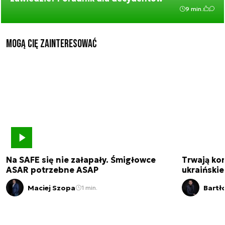
9 min.
Mogą Cię zainteresować
Na SAFE się nie załapały. Śmigłowce
Trwają kon
ASAR potrzebne ASAP
ukraińskie
Maciej Szopa
Bartł
1 min.