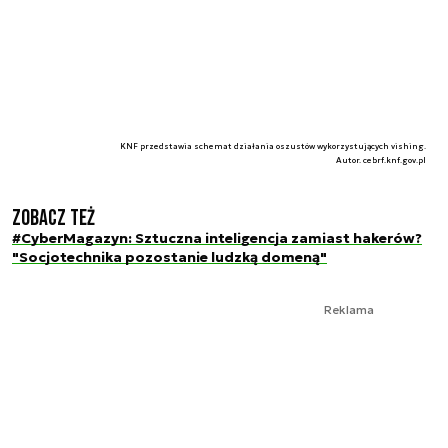
KNF przedstawia schemat działania oszustów wykorzystujących vishing.
Autor. cebrf.knf.gov.pl
Zobacz też
#CyberMagazyn: Sztuczna inteligencja zamiast hakerów?
"Socjotechnika pozostanie ludzką domeną"
Reklama