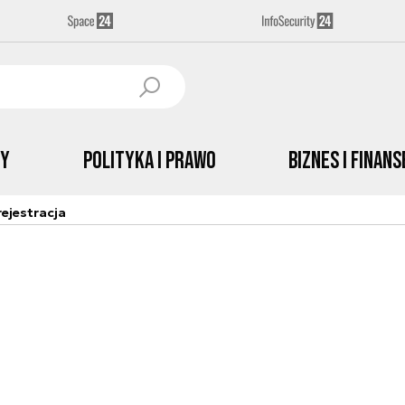
by
Polityka i prawo
Biznes i Finans
ejestracja