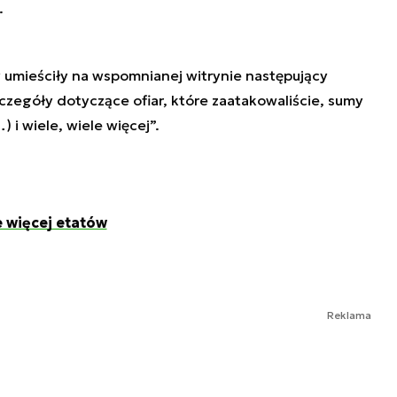
.
y umieściły na wspomnianej witrynie następujący
zegóły dotyczące ofiar, które zaatakowaliście, sumy
 i wiele, wiele więcej”.
e więcej etatów
Reklama