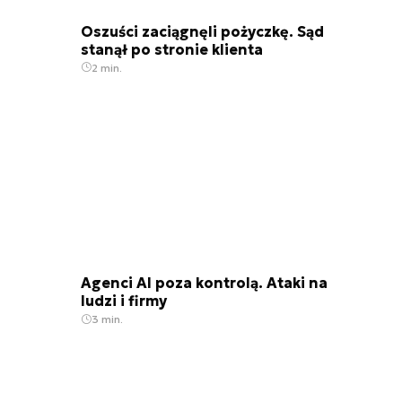
Oszuści zaciągnęli pożyczkę. Sąd
stanął po stronie klienta
2 min.
Agenci AI poza kontrolą. Ataki na
ludzi i firmy
3 min.