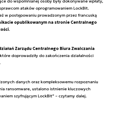
eżące do wspomnianej osoby były dokonywane wpłaty,
o sprawcom ataków oprogramowaniem LockBit.
nież w postępowaniu prowadzonym przez francuską
ikacie opublikowanym na stronie Centralnego
ości
.
 działań Zarządu Centralnego Biura Zwalczania
 które doprowadziły do zakończenia działalności
.
adzonych danych oraz kompleksowemu rozpoznaniu
a ransomware, ustalono istnienie kluczowych
aniem szyfrującym LockBit” – czytamy dalej.