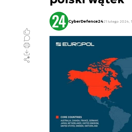
CyberDefence24
21 lutego 2024, 