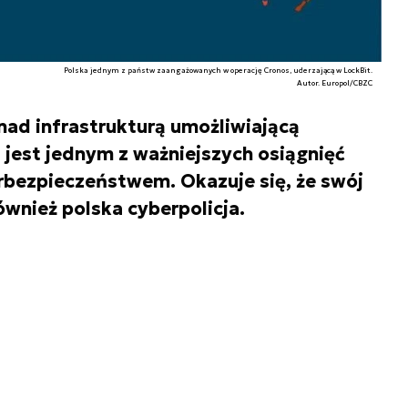
Polska jednym z państw zaangażowanych w operację Cronos, uderzającą w LockBit.
Autor. Europol/CBZC
 nad infrastrukturą umożliwiającą
 jest jednym z ważniejszych osiągnięć
erbezpieczeństwem. Okazuje się, że swój
wnież polska cyberpolicja.