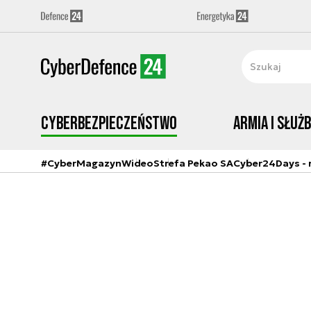
Cyberbezpieczeństwo
Armia i Służ
#CyberMagazyn
Wideo
Strefa Pekao SA
Cyber24Days - r