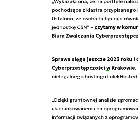
„Wykazała ona, że na portfele nal
pochodzące z klastra przypisaneg
Ustalono, że osoba ta figuruje rów
jednostkę C3N” –
czytamy w komun
Biura Zwalczania Cyberprzestępcz
Sprawa sięga jeszcze 2023 roku i
Cyberprzestępczości
w Krakowie
,
nielegalnego hostingu LolekHosted
„Dzięki gruntownej analizie zgrom
ukierunkowanemu na oprogramowani
informacji związanych z oprogramow