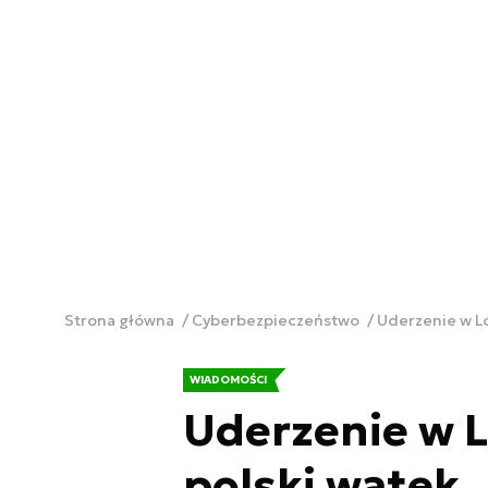
Strona główna
Cyberbezpieczeństwo
Uderzenie w Lo
WIADOMOŚCI
Uderzenie w L
polski wątek