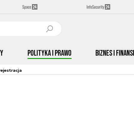
by
Polityka i prawo
Biznes i Finans
ejestracja