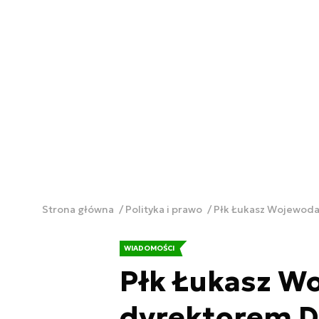
Strona główna
Polityka i prawo
Płk Łukasz Wojewod
WIADOMOŚCI
Płk Łukasz 
dyrektorem 