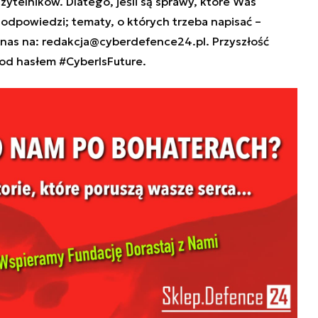
zytelników. Dlatego, jeśli są sprawy, które Was
e odpowiedzi; tematy, o których trzeba napisać –
 nas na:
redakcja@cyberdefence24.pl
. Przyszłość
od hasłem #CyberIsFuture.