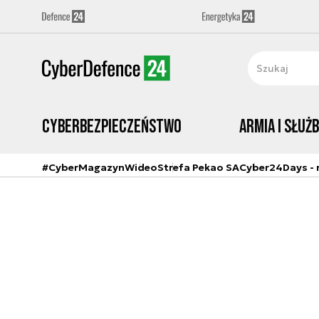
Cyberbezpieczeństwo
Armia i Służ
#CyberMagazyn
Wideo
Strefa Pekao SA
Cyber24Days - r