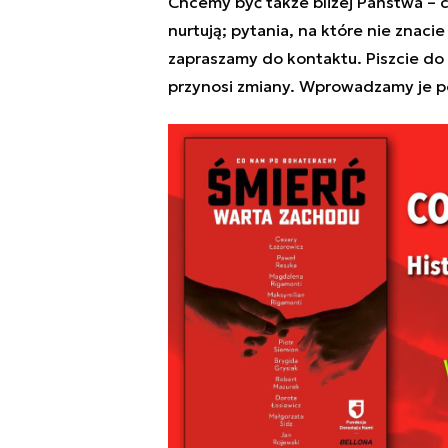
Chcemy być także bliżej Państwa – c
nurtują; pytania, na które nie znaci
zapraszamy do kontaktu. Piszcie do
przynosi zmiany. Wprowadzamy je p