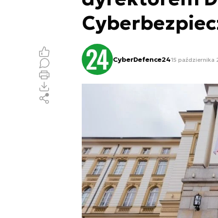
Cyberbezpie
CyberDefence24
15 października 