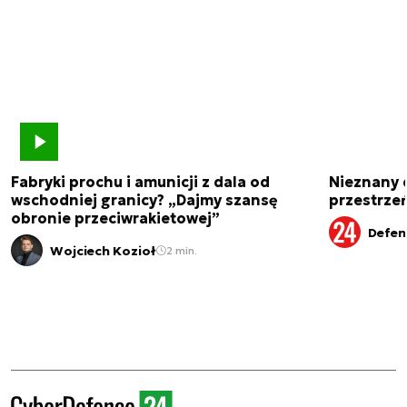
Fabryki prochu i amunicji z dala od
Nieznany 
wschodniej granicy? „Dajmy szansę
przestrze
obronie przeciwrakietowej”
Defen
Wojciech Kozioł
2 min.