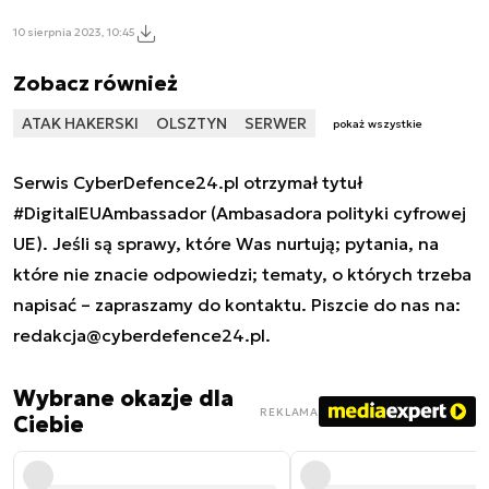
10 sierpnia 2023, 10:45
Zobacz również
ATAK HAKERSKI
OLSZTYN
SERWER
pokaż wszystkie
Serwis CyberDefence24.pl otrzymał tytuł
#DigitalEUAmbassador (Ambasadora polityki cyfrowej
UE). Jeśli są sprawy, które Was nurtują; pytania, na
które nie znacie odpowiedzi; tematy, o których trzeba
napisać – zapraszamy do kontaktu. Piszcie do nas na:
redakcja@cyberdefence24.pl
.
Wybrane okazje dla
REKLAMA
Ciebie