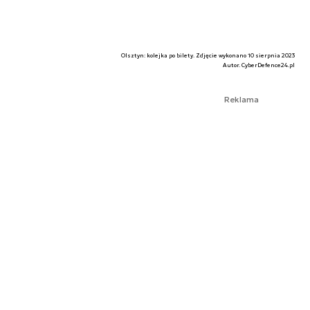
Olsztyn: kolejka po bilety. Zdjęcie wykonano 10 sierpnia 2023
Autor. CyberDefence24.pl
Reklama