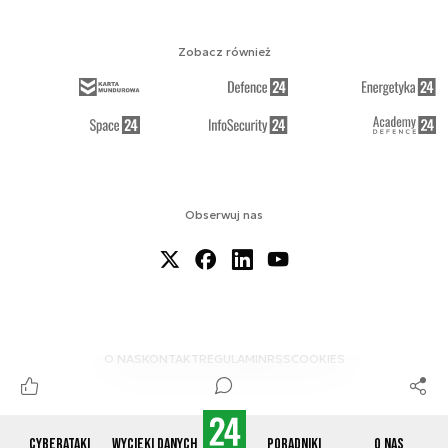
Zobacz również
Obserwuj nas
O NAS
KONTAKT
REGULAMIN
RSS
COOKIES
Cyberataki
Wycieki danych
Poradniki
O nas