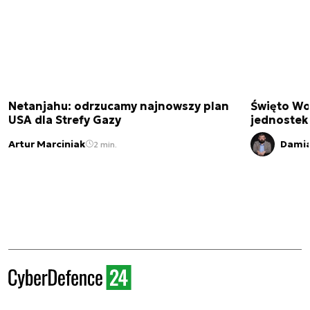
Netanjahu: odrzucamy najnowszy plan
Święto Wo
USA dla Strefy Gazy
jednostek
Artur Marciniak
Damia
2 min.