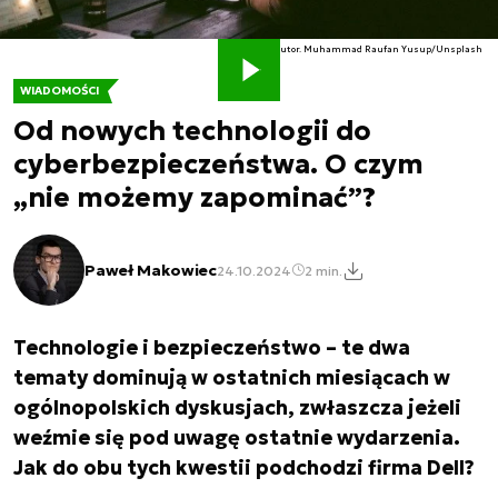
Autor. Muhammad Raufan Yusup/Unsplash
WIADOMOŚCI
Od nowych technologii do
cyberbezpieczeństwa. O czym
„nie możemy zapominać”?
Paweł Makowiec
24.10.2024
2 min.
Technologie i bezpieczeństwo – te dwa
tematy dominują w ostatnich miesiącach w
ogólnopolskich dyskusjach, zwłaszcza jeżeli
weźmie się pod uwagę ostatnie wydarzenia.
Jak do obu tych kwestii podchodzi firma Dell?