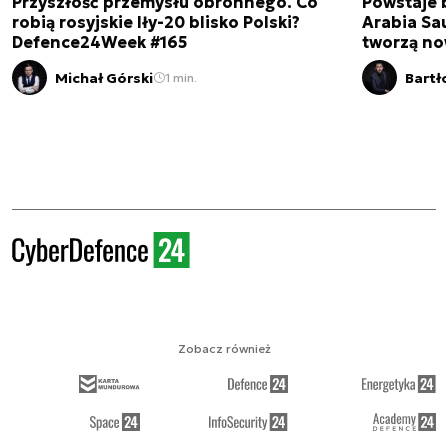
Przyszłość przemysłu obronnego. Co
Powstaje 
robią rosyjskie Iły-20 blisko Polski?
Arabia Sau
Defence24Week #165
tworzą no
Michał Górski
Bartł
1 min.
Zobacz również