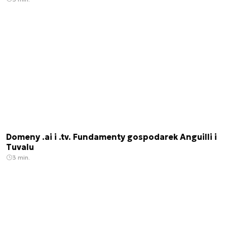
Domeny .ai i .tv. Fundamenty gospodarek Anguilli i
Tuvalu
3 min.