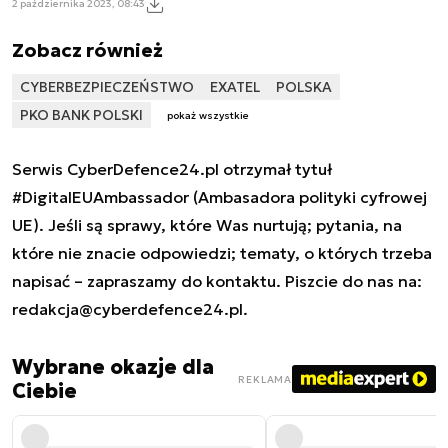
2 października 2023, 08:43
Zobacz również
CYBERBEZPIECZEŃSTWO
EXATEL
POLSKA
PKO BANK POLSKI
pokaż wszystkie
Serwis CyberDefence24.pl otrzymał tytuł
#DigitalEUAmbassador (Ambasadora polityki cyfrowej
UE). Jeśli są sprawy, które Was nurtują; pytania, na
które nie znacie odpowiedzi; tematy, o których trzeba
napisać – zapraszamy do kontaktu. Piszcie do nas na:
redakcja@cyberdefence24.pl
.
Wybrane okazje dla
REKLAMA
Ciebie