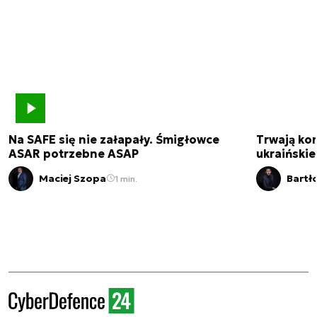
Na SAFE się nie załapały. Śmigłowce
Trwają kon
ASAR potrzebne ASAP
ukraińskie
Maciej Szopa
Bartł
1 min.