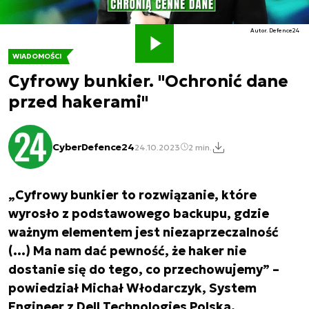
Autor. Defence24
WIADOMOŚCI
Cyfrowy bunkier. "Ochronić dane
przed hakerami"
CyberDefence24
24.10.2023
2 min.
„Cyfrowy bunkier to rozwiązanie, które
wyrosło z podstawowego backupu, gdzie
ważnym elementem jest niezaprzeczalność
(…) Ma nam dać pewność, że haker nie
dostanie się do tego, co przechowujemy” –
powiedział Michał Włodarczyk, System
Engineer z Dell Technologies Polska.