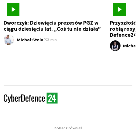
Dworczyk: Dziewięciu prezesów PGZ w
Przyszłoś
ciągu dziesięciu lat. „Coś tu nie działa”
robią rosyj
Defence2
Michał Stela
3 min.
Micha
Zobacz również