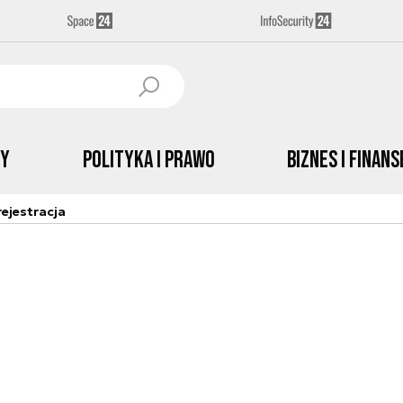
by
Polityka i prawo
Biznes i Finans
ejestracja