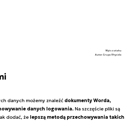
Wpis o ataku
Autor. Grupa Rhysida
mi
nych danych możemy znaleźć
dokumenty Worda,
chowywanie danych logowania.
Na szczęście pliki są
nak dodać, że
lepszą metodą przechowywania takich