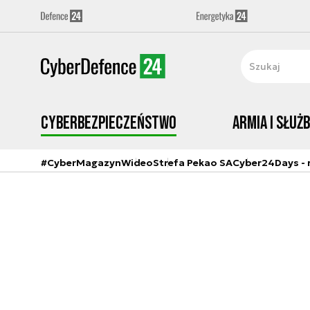
Cyberbezpieczeństwo
Armia i Służ
#CyberMagazyn
Wideo
Strefa Pekao SA
Cyber24Days - r