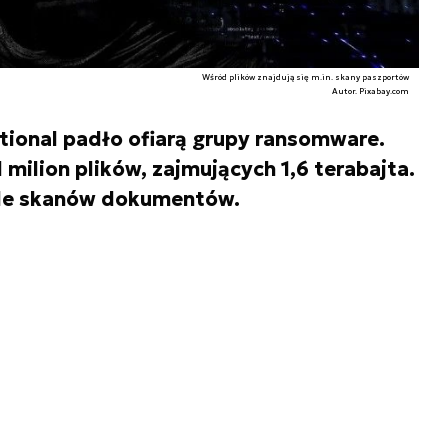
Wśród plików znajdują się m.in. skany paszportów
Autor. Pixabay.com
tional padło ofiarą grupy ransomware.
milion plików, zajmujących 1,6 terabajta.
iele skanów dokumentów.