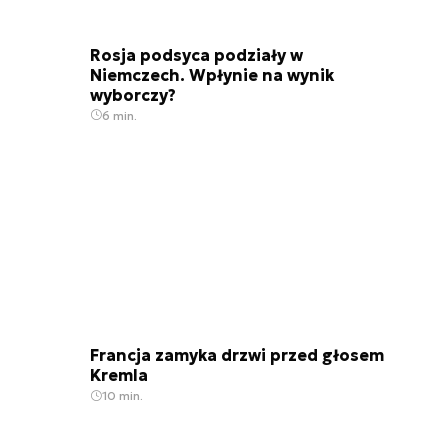
Rosja podsyca podziały w
Niemczech. Wpłynie na wynik
wyborczy?
6 min.
Francja zamyka drzwi przed głosem
Kremla
10 min.