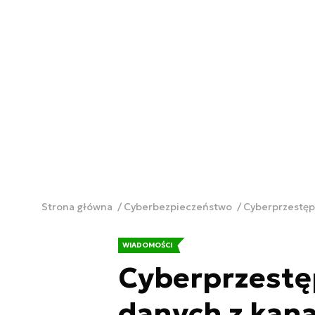
Strona główna
Cyberbezpieczeństwo
Cyberprzestępc
WIADOMOŚCI
Cyberprzestęp
danych z kana