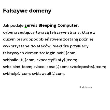
Fałszywe domeny
Jak podaje
serwis Bleeping Computer
,
cyberprzestępcy tworzą fałszywe strony, które z
dużym prawdopodobieństwem zostaną później
wykorzystane do ataków. Niektóre przykłady
fałszywych domen to: login-svb(.)com;
svbbailout(.)com; svbcertyfikaty(.)com;
svbclaim(.)com; svbcollapse(.)com; svbdeposits(.)com;
svbhelp(.)com; svblawsuit(.)com.
Reklama