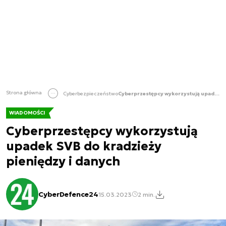
Strona główna
Cyberbezpieczeństwo
Cyberprzestępcy wykorzystują upadek SVB do kradzieży pieniędzy i danych
WIADOMOŚCI
Cyberprzestępcy wykorzystują
upadek SVB do kradzieży
pieniędzy i danych
CyberDefence24
15.03.2023
2 min.