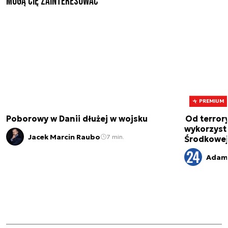
Mogą Cię zainteresować
PREMIUM
Poborowy w Danii dłużej w wojsku
Od terror
wykorzystu
Jacek Marcin Raubo
7 min.
Środkowe
Adam