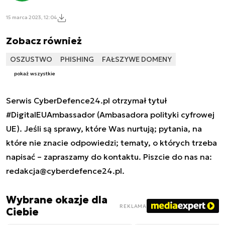
15 marca 2023, 12:04
Zobacz również
OSZUSTWO
PHISHING
FAŁSZYWE DOMENY
pokaż wszystkie
Serwis CyberDefence24.pl otrzymał tytuł
#DigitalEUAmbassador (Ambasadora polityki cyfrowej
UE). Jeśli są sprawy, które Was nurtują; pytania, na
które nie znacie odpowiedzi; tematy, o których trzeba
napisać – zapraszamy do kontaktu. Piszcie do nas na:
redakcja@cyberdefence24.pl
.
Wybrane okazje dla
REKLAMA
Ciebie