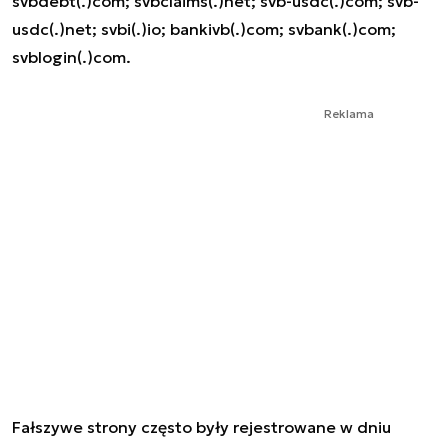
svbdebt(.)com; svbclaims(.)net; svb-usdc(.)com; svb-
usdc(.)net; svbi(.)io; bankivb(.)com; svbank(.)com;
svblogin(.)com.
Reklama
Fałszywe strony często były rejestrowane w dniu