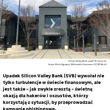
Silicon Valley Bank upadł 10 marca br.
Autor. Minh Nguyen/ Wikimedia Commons/ CC BY-SA 4.0
Upadek Silicon Valley Bank (SVB) wywołał nie
tylko turbulencje w świecie finansowym, ale
jest także – jak zwykle zresztą – świetną
okazją dla hakerów i oszustów, którzy
korzystają z sytuacji, by przeprowadzać
kampanie phishingowe.