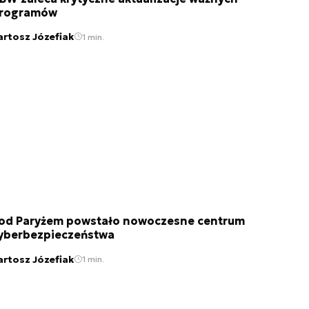
rogramów
artosz Józefiak
1 min.
od Paryżem powstało nowoczesne centrum
yberbezpieczeństwa
artosz Józefiak
1 min.