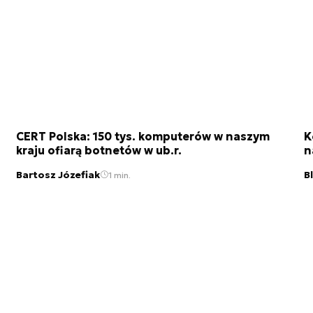
CERT Polska: 150 tys. komputerów w naszym
K
kraju ofiarą botnetów w ub.r.
n
Bartosz Józefiak
B
1 min.