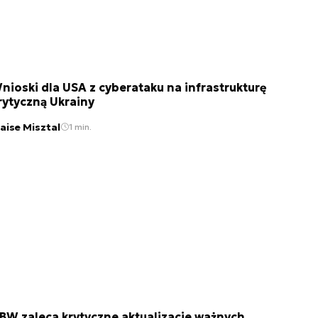
nioski dla USA z cyberataku na infrastrukturę
rytyczną Ukrainy
laise Misztal
1 min.
BW zaleca krytyczne aktualizacje ważnych