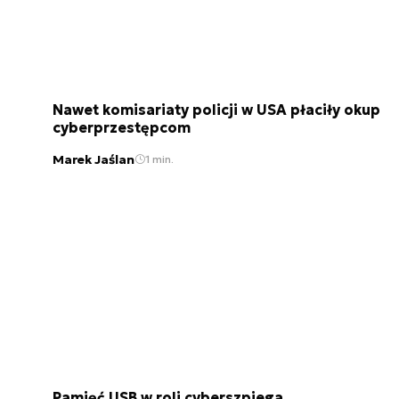
Nawet komisariaty policji w USA płaciły okup
cyberprzestępcom
Marek Jaślan
1 min.
Pamięć USB w roli cyberszpiega