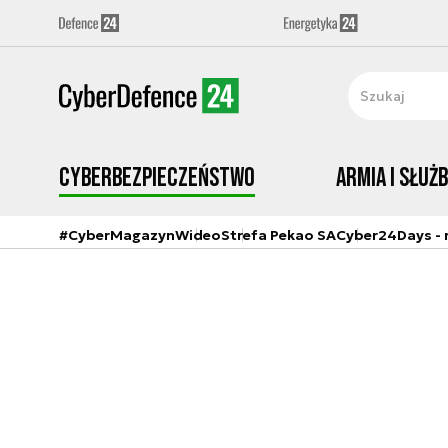
Cyberbezpieczeństwo
Armia i Służ
#CyberMagazyn
Wideo
Strefa Pekao SA
Cyber24Days - r