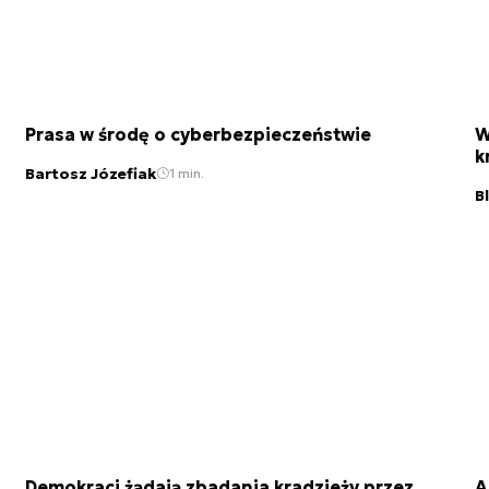
Prasa w środę o cyberbezpieczeństwie
W
k
Bartosz Józefiak
1 min.
B
Demokraci żądają zbadania kradzieży przez
A