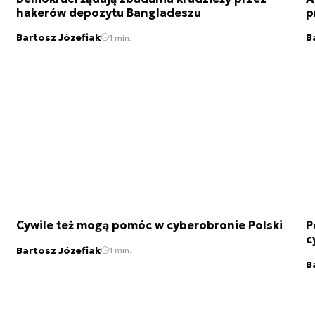
hakerów depozytu Bangladeszu
p
Bartosz Józefiak
B
1 min.
Cywile też mogą pomóc w cyberobronie Polski
P
c
Bartosz Józefiak
1 min.
B