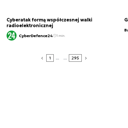
Cyberatak formą współczesnej walki
G
radioelektronicznej
B
CyberDefence24
1 min.
1
...
...
295