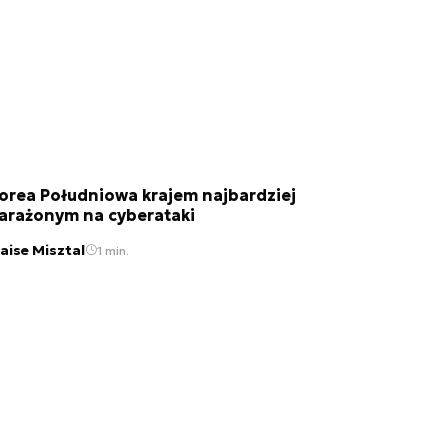
orea Południowa krajem najbardziej
arażonym na cyberataki
laise Misztal
1 min.