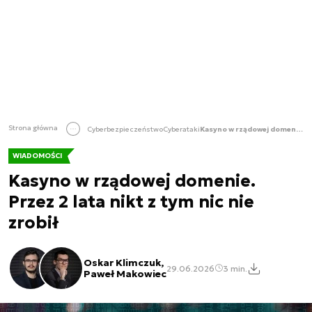
Strona główna
Cyberbezpieczeństwo
Cyberataki
Kasyno w rządowej domenie. Przez 2 lata nikt z tym nic nie zrobił
WIADOMOŚCI
Kasyno w rządowej domenie.
Przez 2 lata nikt z tym nic nie
zrobił
Oskar Klimczuk,
29.06.2026
3 min.
Paweł Makowiec