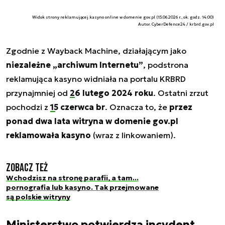
Widok strony reklamującej kasyno online w domenie gov.pl (15.06.2026 r., ok. godz. 14:00)
Autor. CyberDefence24 / krbrd.gov.pl
Zgodnie z Wayback Machine, działającym jako
niezależne „archiwum Internetu”
, podstrona
reklamująca kasyno widniała na portalu KRBRD
przynajmniej od
26 lutego 2024 roku
. Ostatni zrzut
pochodzi z
15 czerwca br
. Oznacza to, że
przez
ponad dwa lata witryna w domenie gov.pl
reklamowała kasyno
(wraz z linkowaniem).
Zobacz też
Wchodzisz na stronę parafii, a tam...
pornografia lub kasyno. Tak przejmowane
są polskie witryny
Ministerstwo potwierdza incydent