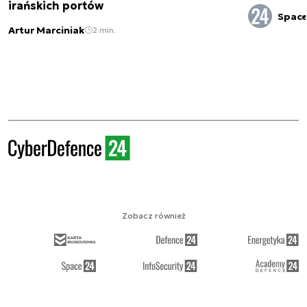
irańskich portów
Spac
Artur Marciniak
2 min.
Zobacz również