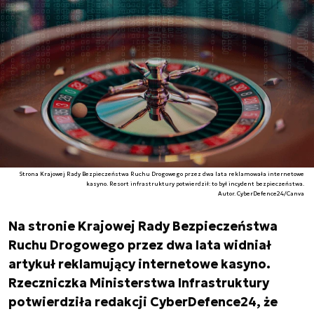
Strona Krajowej Rady Bezpieczeństwa Ruchu Drogowego przez dwa lata reklamowała internetowe
kasyno. Resort infrastruktury potwierdził: to był incydent bezpieczeństwa.
Autor. CyberDefence24/Canva
Na stronie Krajowej Rady Bezpieczeństwa
Ruchu Drogowego przez dwa lata widniał
artykuł reklamujący internetowe kasyno.
Rzeczniczka Ministerstwa Infrastruktury
potwierdziła redakcji CyberDefence24, że