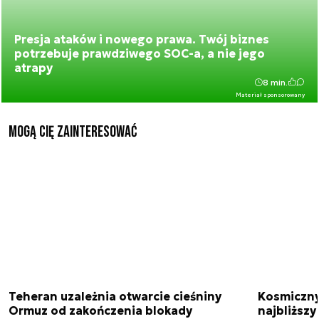
Presja ataków i nowego prawa. Twój biznes
potrzebuje prawdziwego SOC-a, a nie jego
atrapy
8 min.
Materiał sponsorowany
Mogą Cię zainteresować
Teheran uzależnia otwarcie cieśniny
Kosmiczny 
Ormuz od zakończenia blokady
najbliższy