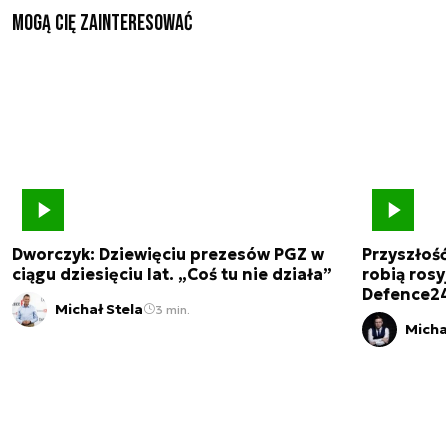
Mogą Cię zainteresować
Dworczyk: Dziewięciu prezesów PGZ w
Przyszłoś
ciągu dziesięciu lat. „Coś tu nie działa”
robią rosyj
Defence2
Michał Stela
3 min.
Micha