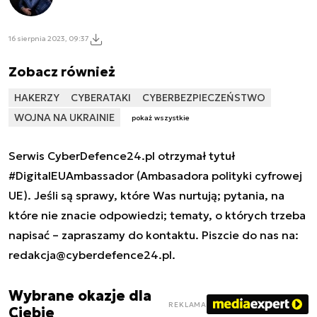
16 sierpnia 2023, 09:37
Zobacz również
HAKERZY
CYBERATAKI
CYBERBEZPIECZEŃSTWO
WOJNA NA UKRAINIE
pokaż wszystkie
Serwis CyberDefence24.pl otrzymał tytuł
#DigitalEUAmbassador (Ambasadora polityki cyfrowej
UE). Jeśli są sprawy, które Was nurtują; pytania, na
które nie znacie odpowiedzi; tematy, o których trzeba
napisać – zapraszamy do kontaktu. Piszcie do nas na:
redakcja@cyberdefence24.pl
.
Wybrane okazje dla
REKLAMA
Ciebie