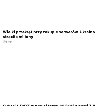
Wielki przekręt przy zakupie serwerów. Ukraina
straciła miliony
1 min.
Cyber24 DAYS w nowej formule! Bądź z nami 7-8