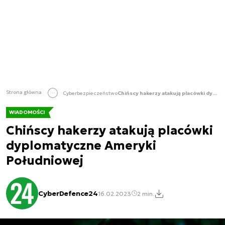
Strona główna
Cyberbezpieczeństwo
Chińscy hakerzy atakują placówki dyplomatyczne Ameryki Południowej
WIADOMOŚCI
Chińscy hakerzy atakują placówki
dyplomatyczne Ameryki
Południowej
CyberDefence24
16.02.2023
2 min.