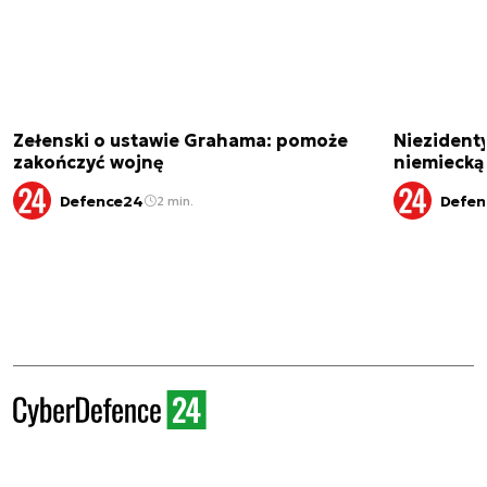
Zełenski o ustawie Grahama: pomoże
Niezident
zakończyć wojnę
niemiecką
Defence24
Defen
2 min.