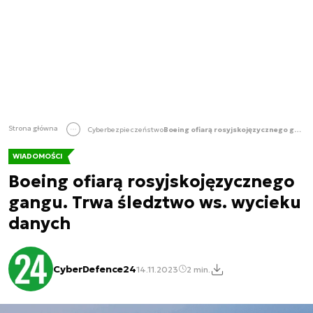
Strona główna
Cyberbezpieczeństwo
Boeing ofiarą rosyjskojęzycznego gangu. Trwa śledztwo ws. wycieku danych
WIADOMOŚCI
Boeing ofiarą rosyjskojęzycznego
gangu. Trwa śledztwo ws. wycieku
danych
CyberDefence24
14.11.2023
2 min.