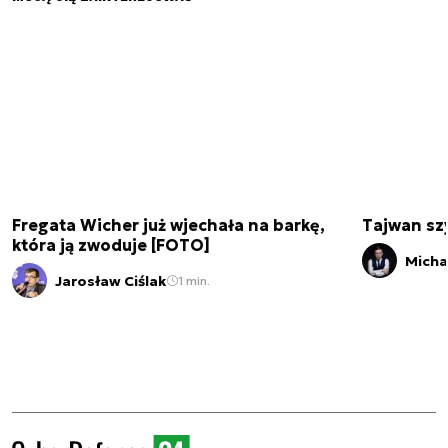
Fregata Wicher już wjechała na barkę,
Tajwan szy
która ją zwoduje [FOTO]
Micha
Jarosław Ciślak
1 min.