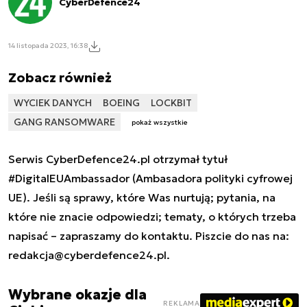
CyberDefence24
14 listopada 2023, 16:38
Zobacz również
WYCIEK DANYCH
BOEING
LOCKBIT
GANG RANSOMWARE
pokaż wszystkie
Serwis CyberDefence24.pl otrzymał tytuł
#DigitalEUAmbassador (Ambasadora polityki cyfrowej
UE). Jeśli są sprawy, które Was nurtują; pytania, na
które nie znacie odpowiedzi; tematy, o których trzeba
napisać – zapraszamy do kontaktu. Piszcie do nas na:
redakcja@cyberdefence24.pl
.
Wybrane okazje dla
REKLAMA