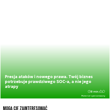
Presja ataków i nowego prawa. Twój biznes
potrzebuje prawdziwego SOC-a, a nie jego
atrapy
8 min.
Materiał sponsorowany
Mogą Cię zainteresować