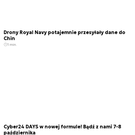
Drony Royal Navy potajemnie przesyłały dane do
Chin
1 min.
Cyber24 DAYS w nowej formule! Bądź z nami 7-8
października