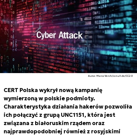
Autor. Marco Verch/ccnull.de/CC2.0
CERT Polska wykrył nową kampanię
wymierzoną w polskie podmioty.
Charakterystyka działania hakerów pozwoliła
ich połączyć z grupą UNC1151, która jest
związana z białoruskim rządem oraz
najprawdopodobniej również z rosyjskimi