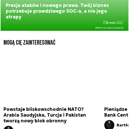
Presja ataków i nowego prawa. Twój biznes
potrzebuje prawdziwego SOC-a, a nie jego
atrapy
8 min.
Materiał sponsorowany
Mogą Cię zainteresować
Powstaje bliskowschodnie NATO?
Pieniądze
Arabia Saudyjska, Turcja i Pakistan
Bank Cent
tworzą nowy blok obronny
Bartł