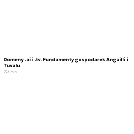
Domeny .ai i .tv. Fundamenty gospodarek Anguilli i
Tuvalu
3 min.