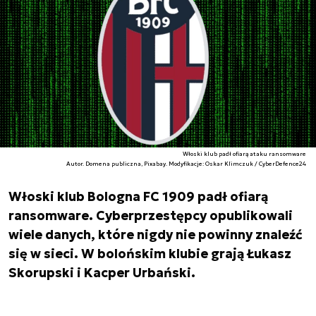
Włoski klub padł ofiarą ataku ransomware
Autor. Domena publiczna, Pixabay. Modyfikacje: Oskar Klimczuk / CyberDefence24
Włoski klub Bologna FC 1909 padł ofiarą
ransomware. Cyberprzestępcy opublikowali
wiele danych, które nigdy nie powinny znaleźć
się w sieci. W bolońskim klubie grają Łukasz
Skorupski i Kacper Urbański.