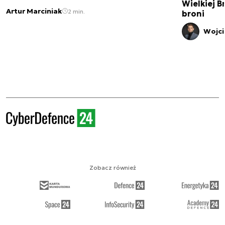
Wielkiej B
Artur Marciniak
2 min.
broni
Wojci
Zobacz również