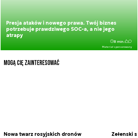
Presja ataków i nowego prawa. Twój biznes
potrzebuje prawdziwego SOC-a, a nie jego
atrapy
8 min.
Materiał sponsorowany
Mogą Cię zainteresować
Nowa twarz rosyjskich dronów
Zełenski s