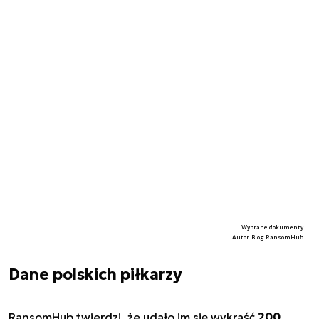
Wybrane dokumenty
Autor. Blog RansomHub
Dane polskich piłkarzy
RansomHub twierdzi, że udało im się wykraść
200