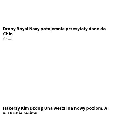
Drony Royal Navy potajemnie przesyłały dane do
Chin
1 min.
Hakerzy Kim Dzong Una weszli na nowy poziom. AI
w służbie reżimu