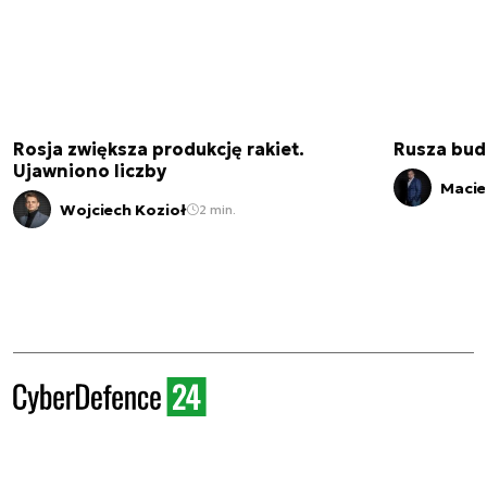
Rosja zwiększa produkcję rakiet.
Rusza bud
Ujawniono liczby
Macie
Wojciech Kozioł
2 min.