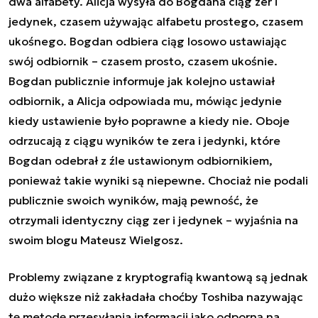
dwa alfabety. Alicja wysyła do Bogdana ciąg zer i
jedynek, czasem używając alfabetu prostego, czasem
ukośnego. Bogdan odbiera ciąg losowo ustawiając
swój odbiornik – czasem prosto, czasem ukośnie.
Bogdan publicznie informuje jak kolejno ustawiał
odbiornik, a Alicja odpowiada mu, mówiąc jedynie
kiedy ustawienie było poprawne a kiedy nie. Oboje
odrzucają z ciągu wyników te zera i jedynki, które
Bogdan odebrał z źle ustawionym odbiornikiem,
ponieważ takie wyniki są niepewne. Chociaż nie podali
publicznie swoich wyników, mają pewność, że
otrzymali identyczny ciąg zer i jedynek – wyjaśnia na
swoim
blogu
Mateusz Wielgosz.
Problemy związane z kryptografią kwantową są jednak
dużo większe niż zakładała choćby Toshiba nazywając
tę metodę przesyłania informacji jako odporną na