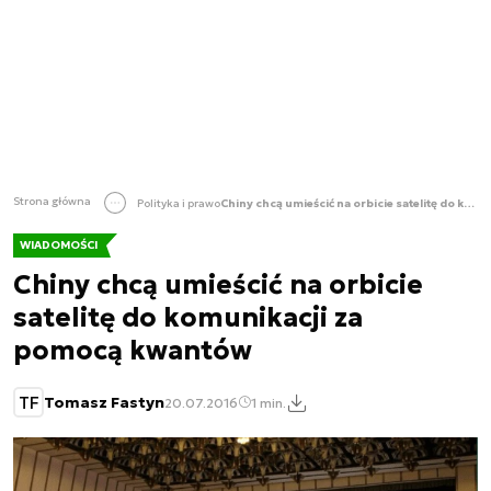
Strona główna
Polityka i prawo
Chiny chcą umieścić na orbicie satelitę do komunikacji za pomocą kwantów
WIADOMOŚCI
Chiny chcą umieścić na orbicie
satelitę do komunikacji za
pomocą kwantów
TF
Tomasz Fastyn
20.07.2016
1 min.