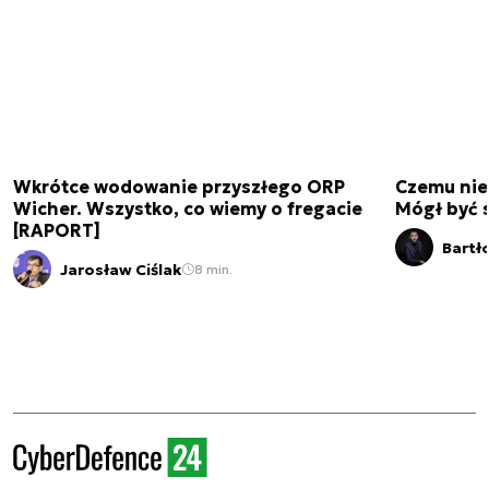
Wkrótce wodowanie przyszłego ORP
Czemu nie
Wicher. Wszystko, co wiemy o fregacie
Mógł być 
[RAPORT]
Bartł
Jarosław Ciślak
8 min.