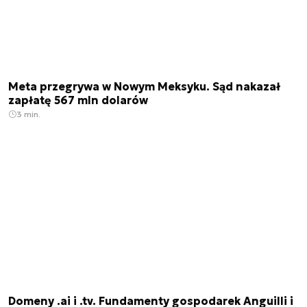
Meta przegrywa w Nowym Meksyku. Sąd nakazał
zapłatę 567 mln dolarów
3 min.
Domeny .ai i .tv. Fundamenty gospodarek Anguilli i