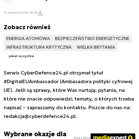
12 sierpnia 2016, 16:28
Zobacz również
ENERGIA ATOMOWA
BEZPIECZEŃSTWO ENERGETYCZNE
INFRASTRUKTURA KRYTYCZNA
WIELKA BRYTANIA
pokaż wszystkie
Serwis CyberDefence24.pl otrzymał tytuł
#DigitalEUAmbassador (Ambasadora polityki cyfrowej
UE). Jeśli są sprawy, które Was nurtują; pytania, na
które nie znacie odpowiedzi; tematy, o których trzeba
napisać – zapraszamy do kontaktu. Piszcie do nas na:
redakcja@cyberdefence24.pl
.
Wybrane okazje dla
REKLAMA