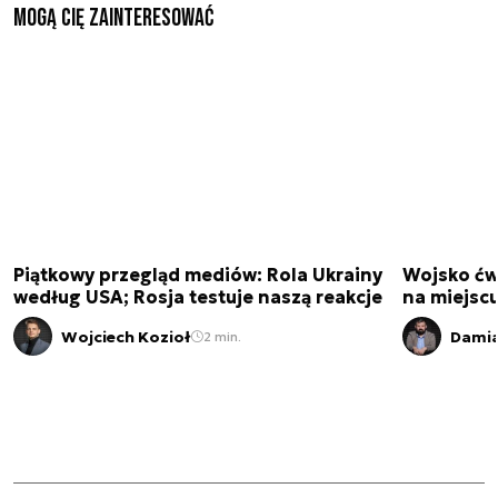
Mogą Cię zainteresować
Piątkowy przegląd mediów: Rola Ukrainy
Wojsko ćwi
według USA; Rosja testuje naszą reakcje
na miejsc
Wojciech Kozioł
Damia
2 min.