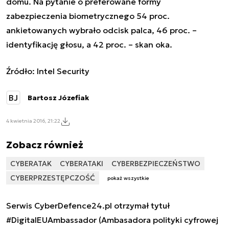
domu. Na pytanie o preferowane formy
zabezpieczenia biometrycznego 54 proc.
ankietowanych wybrało odcisk palca, 46 proc. –
identyfikację głosu, a 42 proc. – skan oka.
Źródło: Intel Security
BJ
Bartosz Józefiak
4 kwietnia 2016, 21:22
Zobacz również
CYBERATAK
CYBERATAKI
CYBERBEZPIECZEŃSTWO
CYBERPRZESTĘPCZOŚĆ
pokaż wszystkie
Serwis CyberDefence24.pl otrzymał tytuł
#DigitalEUAmbassador (Ambasadora polityki cyfrowej