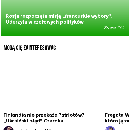
Rosja rozpoczęła misję „francuskie wybory”.
Uderzyła w czołowych polityków
9 min.
Mogą Cię zainteresować
Finlandia nie przekaże Patriotów?
Fregata Wi
„Ukraiński błąd” Czarnka
która ją 