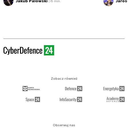
Jakub Palowski
Jaros
6 min.
Zobacz również
Obserwuj nas