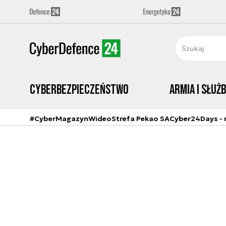
Cyberbezpieczeństwo
Armia i Służ
#CyberMagazyn
Wideo
Strefa Pekao SA
Cyber24Days - r