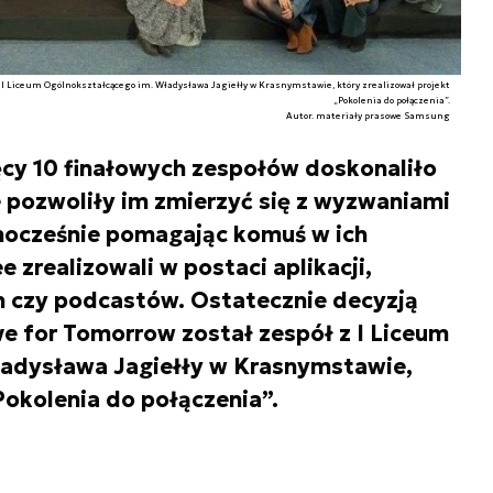
ł z I Liceum Ogólnokształcącego im. Władysława Jagiełły w Krasnymstawie, który zrealizował projekt
„Pokolenia do połączenia”.
Autor. materiały prasowe Samsung
ięcy 10 finałowych zespołów doskonaliło
e pozwoliły im zmierzyć się z wyzwaniami
nocześnie pomagając komuś w ich
 zrealizowali w postaci aplikacji,
h czy podcastów. Ostatecznie decyzją
lve for Tomorrow został zespół z I Liceum
adysława Jagiełły w Krasnymstawie,
Pokolenia do połączenia”.