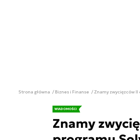
Strona główna
Biznes i Finanse
Znamy zwycięzców II
WIADOMOŚCI
Znamy zwycięz
programu Sol