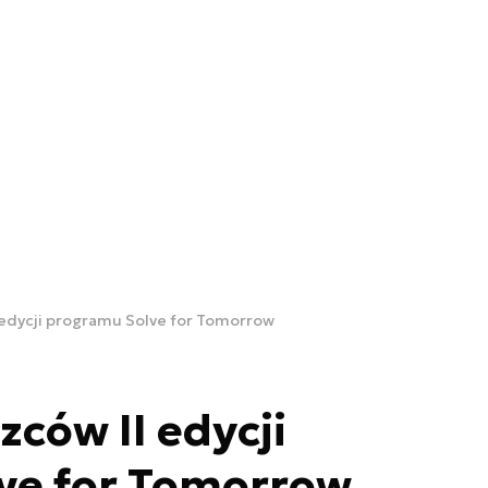
 edycji programu Solve for Tomorrow
ców II edycji
ve for Tomorrow