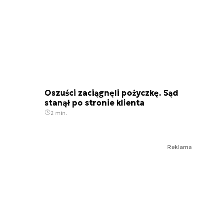
Oszuści zaciągnęli pożyczkę. Sąd
stanął po stronie klienta
2 min.
Reklama