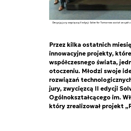
Decyzją jury zwycięzcą II edycji Solve for Tomorrow został zespó
Przez kilka ostatnich mies
innowacyjne projekty, któr
współczesnego świata, jed
otoczeniu. Młodzi swoje idee
rozwiązań technologicznyc
jury, zwycięzcą II edycji So
Ogólnokształcącego im. Wł
który zrealizował projekt „