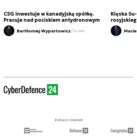
CSG inwestuje w kanadyjską spółkę.
Klęska Su-
Pracuje nad pociskiem antydronowym
rosyjskie
Bartłomiej Wypartowicz
Macie
4 min.
Zobacz również