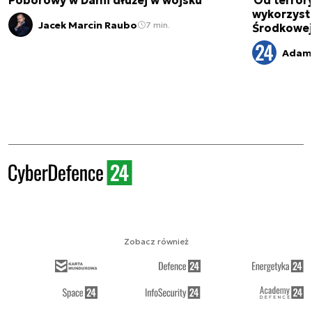
Poborowy w Danii dłużej w wojsku
Od terror
wykorzystu
Jacek Marcin Raubo
7 min.
Środkowe
Adam
Zobacz również