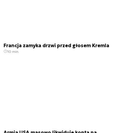
Francja zamyka drzwi przed głosem Kremla
10 min.
Armia USA masowo likwiduje konta na