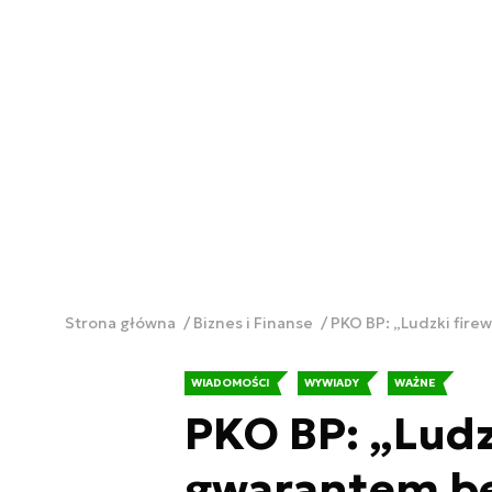
Strona główna
Biznes i Finanse
PKO BP: „Ludzki fir
WIADOMOŚCI
WYWIADY
WAŻNE
PKO BP: „Ludz
gwarantem be