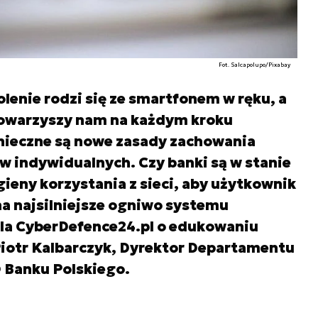
Fot. Salcapolupo/Pixabay
lenie rodzi się ze smartfonem w ręku, a
towarzyszy nam na każdym kroku
onieczne są nowe zasady zachowania
w indywidualnych. Czy banki są w stanie
gieny korzystania z sieci, aby użytkownik
a najsilniejsze ogniwo systemu
dla CyberDefence24.pl o edukowaniu
iotr Kalbarczyk, Dyrektor Departamentu
 Banku Polskiego.