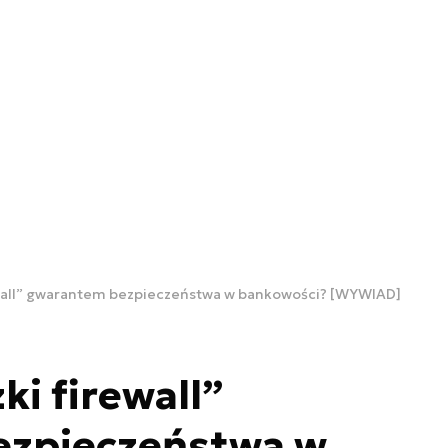
ewall” gwarantem bezpieczeństwa w bankowości? [WYWIAD]
ki firewall”
zpieczeństwa w