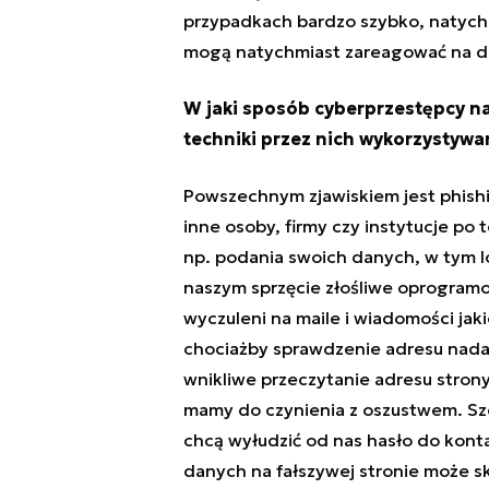
przypadkach bardzo szybko, natychm
mogą natychmiast zareagować na dz
W jaki sposób cyberprzestępcy na
techniki przez nich wykorzystywa
Powszechnym zjawiskiem jest phish
inne osoby, firmy czy instytucje po
np. podania swoich danych, w tym logi
naszym sprzęcie złośliwe oprogramo
wyczuleni na maile i wiadomości jaki
chociażby sprawdzenie adresu nadaw
wnikliwe przeczytanie adresu strony
mamy do czynienia z oszustwem. Szc
chcą wyłudzić od nas hasło do kont
danych na fałszywej stronie może sk