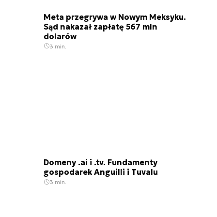
Meta przegrywa w Nowym Meksyku.
Sąd nakazał zapłatę 567 mln
dolarów
3 min.
Domeny .ai i .tv. Fundamenty
gospodarek Anguilli i Tuvalu
3 min.