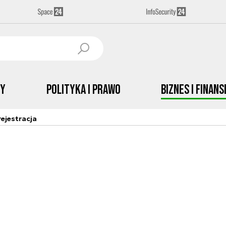
by
Polityka i prawo
Biznes i Finans
ejestracja