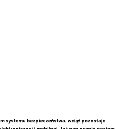
m systemu bezpieczeństwa, wciąż pozostaje
 elektronicznej i mobilnej. Jak pan ocenia poziom