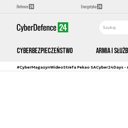
Cyberbezpieczeństwo
Armia i Służ
#CyberMagazyn
Wideo
Strefa Pekao SA
Cyber24Days - r