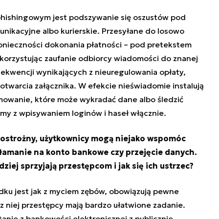
hishingowym jest podszywanie się oszustów pod
unikacyjne albo kurierskie. Przesyłane do losowo
onieczności dokonania płatności – pod pretekstem
Wykorzystując zaufanie odbiorcy wiadomości do znanej
ekwencji wynikających z nieuregulowania opłaty,
otwarcia załącznika. W efekcie nieświadomie instalują
mowanie, które może wykradać dane albo śledzić
emy z wpisywaniem loginów i haseł włącznie.
ieostrożny, użytkownicy mogą niejako wspomóc
włamanie na konto bankowe czy przejęcie danych.
iej sprzyjają przestępcom i jak się ich ustrzec?
dku jest jak z myciem zębów, obowiązują pewne
 niej przestępcy mają bardzo ułatwione zadanie.
anie z bankowości elektronicznej z publicznie