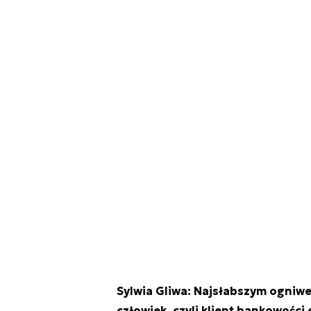
Sylwia Gliwa:
Najsłabszym ogniwe
człowiek, czyli klient bankowości