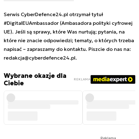
Serwis CyberDefence24.pl otrzymał tytuł
#DigitalEUAmbassador (Ambasadora polityki cyfrowej
UE). Jeśli są sprawy, które Was nurtują; pytania, na
które nie znacie odpowiedzi; tematy, o których trzeba
napisać – zapraszamy do kontaktu. Piszcie do nas na:
redakcja@cyberdefence24.pl
.
Wybrane okazje dla
REKLAMA
Ciebie
Reklama