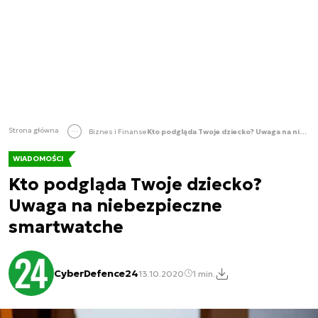
Strona główna
Biznes i Finanse
Kto podgląda Twoje dziecko? Uwaga na niebezpieczne smartwatche
WIADOMOŚCI
Kto podgląda Twoje dziecko?
Uwaga na niebezpieczne
smartwatche
CyberDefence24
13.10.2020
1 min.