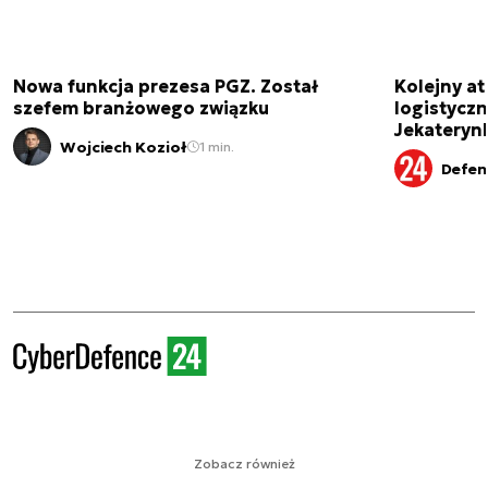
Nowa funkcja prezesa PGZ. Został
Kolejny at
szefem branżowego związku
logistyczn
Jekateryn
Wojciech Kozioł
1 min.
Defen
Zobacz również