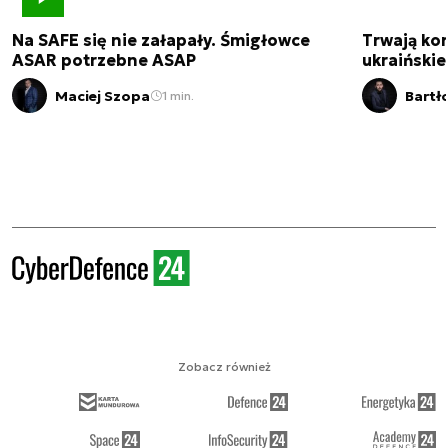
Na SAFE się nie załapały. Śmigłowce
Trwają kon
ASAR potrzebne ASAP
ukraińskie
Maciej Szopa
Bartł
1 min.
Zobacz również