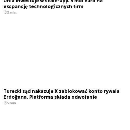
Unia inwestuje w scale-upy. 5 mld euro na
ekspansję technologicznych firm
3 min.
Turecki sąd nakazuje X zablokować konto rywala
Erdoğana. Platforma składa odwołanie
5 min.