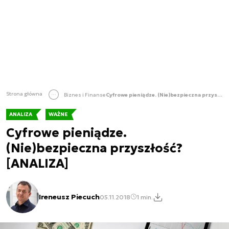
Strona główna
Biznes i Finanse
Cyfrowe pieniądze. (Nie)bezpieczna przyszłość? [ANALIZA]
ANALIZA
WAŻNE
Cyfrowe pieniądze.
(Nie)bezpieczna przyszłość?
[ANALIZA]
Ireneusz Piecuch
05.11.2018
1 min.