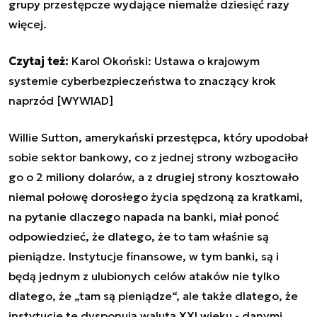
grupy przestępcze wydające niemalże dziesięć razy
więcej.
Czytaj też:
Karol Okoński: Ustawa o krajowym
systemie cyberbezpieczeństwa to znaczący krok
naprzód [WYWIAD]
Willie Sutton, amerykański przestępca, który upodobał
sobie sektor bankowy, co z jednej strony wzbogaciło
go o 2 miliony dolarów, a z drugiej strony kosztowało
niemal połowę dorosłego życia spędzoną za kratkami,
na pytanie dlaczego napada na banki, miał ponoć
odpowiedzieć, że dlatego, że to tam właśnie są
pieniądze. Instytucje finansowe, w tym banki, są i
będą jednym z ulubionych celów ataków nie tylko
dlatego, że „tam są pieniądze“, ale także dlatego, że
instytucje te dysponują walutą XXI wieku - danymi