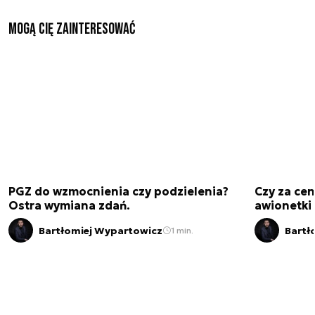
Mogą Cię zainteresować
PGZ do wzmocnienia czy podzielenia?
Czy za cen
Ostra wymiana zdań.
awionetki 
Bartłomiej Wypartowicz
Bartł
1 min.