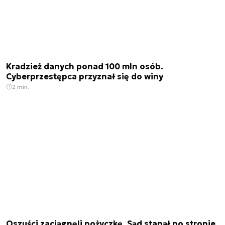
Kradzież danych ponad 100 mln osób.
Cyberprzestępca przyznał się do winy
2 min.
Oszuści zaciągnęli pożyczkę. Sąd stanął po stronie