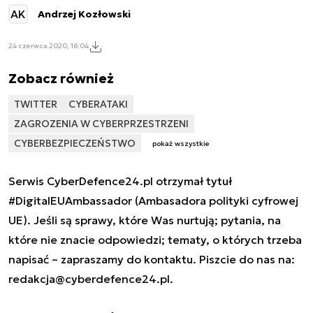
AK
Andrzej Kozłowski
24 czerwca 2020, 16:04
Zobacz również
TWITTER
CYBERATAKI
ZAGROZENIA W CYBERPRZESTRZENI
CYBERBEZPIECZEŃSTWO
pokaż wszystkie
Serwis CyberDefence24.pl otrzymał tytuł
#DigitalEUAmbassador (Ambasadora polityki cyfrowej
UE). Jeśli są sprawy, które Was nurtują; pytania, na
które nie znacie odpowiedzi; tematy, o których trzeba
napisać – zapraszamy do kontaktu. Piszcie do nas na:
redakcja@cyberdefence24.pl
.