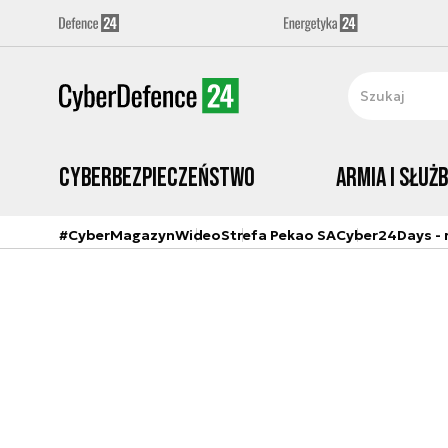
Cyberbezpieczeństwo
Armia i Służ
#CyberMagazyn
Wideo
Strefa Pekao SA
Cyber24Days - r