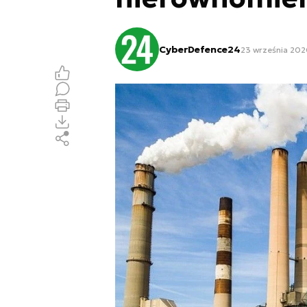
CyberDefence24
23 września 202