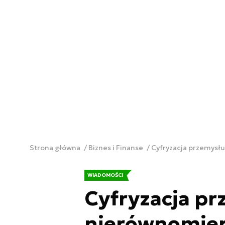
Strona główna
Biznes i Finanse
Cyfryzacja przemysł
WIADOMOŚCI
Cyfryzacja pr
nierównomie