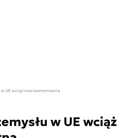
u w UE wciąż nierównomierna
zemysłu w UE wciąż
rna