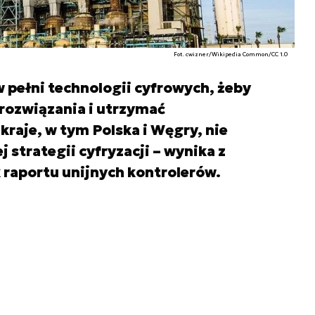
Fot. cwizner/Wikipedia Common/CC 1.0
w pełni technologii cyfrowych, żeby
ozwiązania i utrzymać
kraje, w tym Polska i Węgry, nie
 strategii cyfryzacji – wynika z
raportu unijnych kontrolerów.