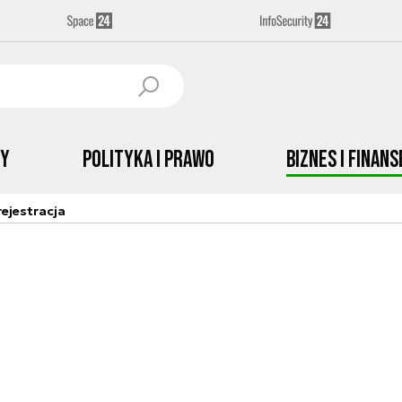
by
Polityka i prawo
Biznes i Finans
ejestracja