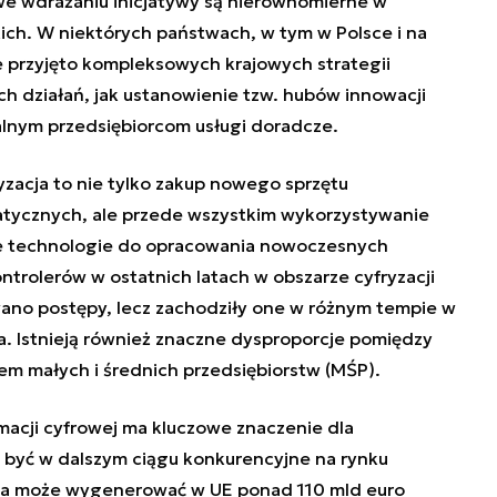
we wdrażaniu inicjatywy są nierównomierne w
ch. W niektórych państwach, w tym w Polsce i na
e przyjęto kompleksowych krajowych strategii
ych działań, jak ustanowienie tzw. hubów innowacji
lnym przedsiębiorcom usługi doradcze.
ryzacja to nie tylko zakup nowego sprzętu
tycznych, ale przede wszystkim wykorzystywanie
e technologie do opracowania nowoczesnych
trolerów w ostatnich latach w obszarze cyfryzacji
no postępy, lecz zachodziły one w różnym tempie w
ra. Istnieją również znaczne dysproporcje pomiędzy
em małych i średnich przedsiębiorstw (MŚP).
macji cyfrowej ma kluczowe znaczenie dla
e być w dalszym ciągu konkurencyjne na rynku
acja może wygenerować w UE ponad 110 mld euro