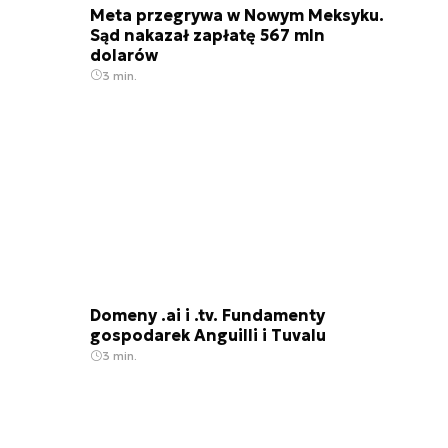
Meta przegrywa w Nowym Meksyku.
Sąd nakazał zapłatę 567 mln
dolarów
3 min.
Domeny .ai i .tv. Fundamenty
gospodarek Anguilli i Tuvalu
3 min.