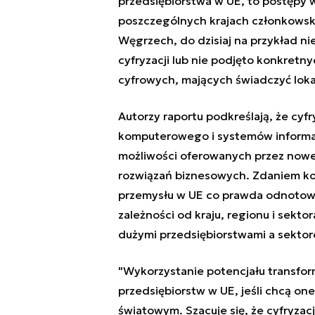
przedsiębiorstwa w UE, to postępy 
poszczególnych krajach członkowski
Węgrzech, do dzisiaj na przykład ni
cyfryzacji lub nie podjęto konkretn
cyfrowych, mających świadczyć loka
Autorzy raportu podkreślają, że cyf
komputerowego i systemów informa
możliwości oferowanych przez now
rozwiązań biznesowych. Zdaniem kon
przemysłu w UE co prawda odnotowa
zależności od kraju, regionu i sekto
dużymi przedsiębiorstwami a sektor
"Wykorzystanie potencjału transfor
przedsiębiorstw w UE, jeśli chcą on
światowym. Szacuje się, że cyfryz