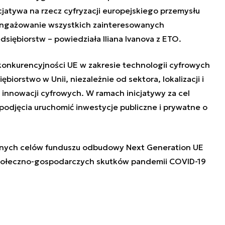
jatywa na rzecz cyfryzacji europejskiego przemysłu
aangażowanie wszystkich zainteresowanych
siębiorstw – powiedziała Iliana Ivanova z ETO.
konkurencyjności UE w zakresie technologii cyfrowych
biorstwo w Unii, niezależnie od sektora, lokalizacji i
z innowacji cyfrowych. W ramach inicjatywy za cel
ej podjęcia uruchomić inwestycje publiczne i prywatne o
ównych celów funduszu odbudowy Next Generation UE
społeczno-gospodarczych skutków pandemii COVID-19