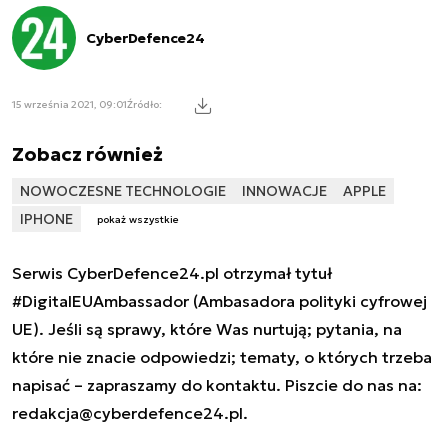
CyberDefence24
15 września 2021, 09:01
Źródło:
Zobacz również
NOWOCZESNE TECHNOLOGIE
INNOWACJE
APPLE
IPHONE
pokaż wszystkie
Serwis CyberDefence24.pl otrzymał tytuł
#DigitalEUAmbassador (Ambasadora polityki cyfrowej
UE). Jeśli są sprawy, które Was nurtują; pytania, na
które nie znacie odpowiedzi; tematy, o których trzeba
napisać – zapraszamy do kontaktu. Piszcie do nas na:
redakcja@cyberdefence24.pl
.