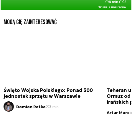
8 min.
Materiał sponsorowany
Mogą Cię zainteresować
Święto Wojska Polskiego: Ponad 300
Teheran uz
jednostek sprzętu w Warszawie
Ormuz od 
irańskich
Damian Ratka
3 min.
Artur Marci