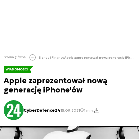
Strona główna
Biznes i Finanse
Apple zaprezentował nową generację iPhone'ów
WIADOMOŚCI
Apple zaprezentował nową
generację iPhone'ów
CyberDefence24
15.09.2021
1 min.