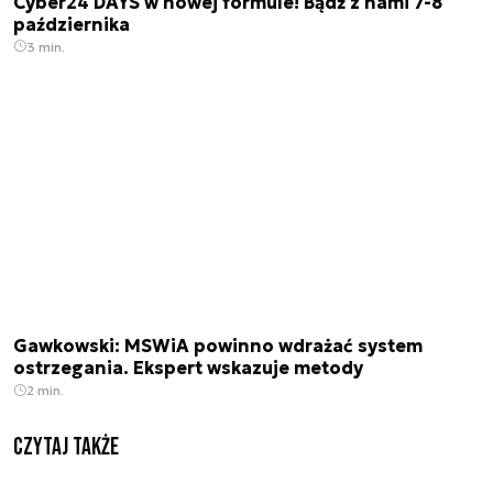
Cyber24 DAYS w nowej formule! Bądź z nami 7-8
października
3 min.
Gawkowski: MSWiA powinno wdrażać system
ostrzegania. Ekspert wskazuje metody
2 min.
Czytaj także