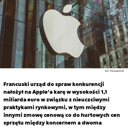
Fot. Pikrepo/CC0
Francuski urząd do spraw konkurencji
nałożył na Apple’a karę w wysokości 1,1
miliarda euro w związku z nieuczciwymi
praktykami rynkowymi, w tym między
innymi zmowę cenową co do hurtowych cen
sprzętu między koncernem a dwoma