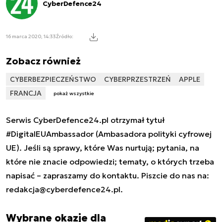
CyberDefence24
16 marca 2020, 14:33
Źródło:
Zobacz również
CYBERBEZPIECZEŃSTWO
CYBERPRZESTRZEŃ
APPLE
FRANCJA
pokaż wszystkie
Serwis CyberDefence24.pl otrzymał tytuł
#DigitalEUAmbassador (Ambasadora polityki cyfrowej
UE). Jeśli są sprawy, które Was nurtują; pytania, na
które nie znacie odpowiedzi; tematy, o których trzeba
napisać – zapraszamy do kontaktu. Piszcie do nas na:
redakcja@cyberdefence24.pl
.
Wybrane okazje dla