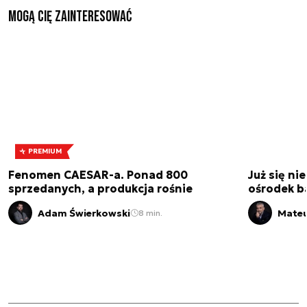
Mogą Cię zainteresować
PREMIUM
Fenomen CAESAR-a. Ponad 800
Już się ni
sprzedanych, a produkcja rośnie
ośrodek b
Adam Świerkowski
Mateu
8 min.