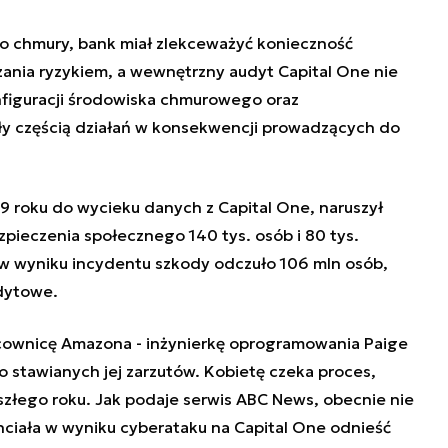
do chmury, bank miał zlekceważyć konieczność
nia ryzykiem, a wewnętrzny audyt Capital One nie
nfiguracji środowiska chmurowego oraz
ły częścią działań w konsekwencji prowadzących do
9 roku do wycieku danych z Capital One, naruszył
ieczenia społecznego 140 tys. osób i 80 tys.
 wyniku incydentu szkody odczuło 106 mln osób,
edytowe.
acownicę Amazona - inżynierkę oprogramowania Paige
o stawianych jej zarzutów. Kobietę czeka proces,
szłego roku. Jak podaje serwis ABC News, obecnie nie
iała w wyniku cyberataku na Capital One odnieść