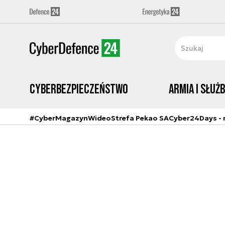
Cyberbezpieczeństwo
Armia i Służ
#CyberMagazyn
Wideo
Strefa Pekao SA
Cyber24Days - r