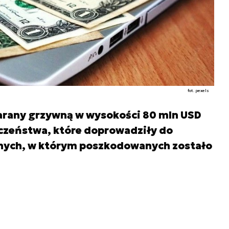
fot. pexels
karany grzywną w wysokości 80 mln USD
eczeństwa, które doprowadziły do
nych, w którym poszkodowanych zostało