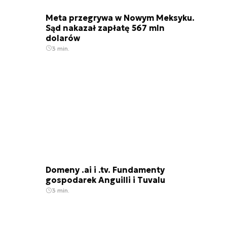
Meta przegrywa w Nowym Meksyku.
Sąd nakazał zapłatę 567 mln
dolarów
3 min.
Domeny .ai i .tv. Fundamenty
gospodarek Anguilli i Tuvalu
3 min.