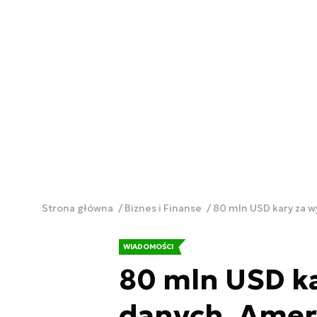
Strona główna
Biznes i Finanse
80 mln USD kary za 
WIADOMOŚCI
80 mln USD ka
danych. Amer