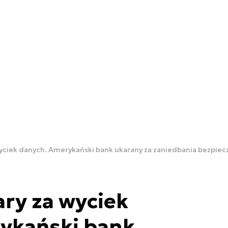
wyciek danych. Amerykański bank ukarany za zaniedbania bezpie
ry za wyciek
ykański bank