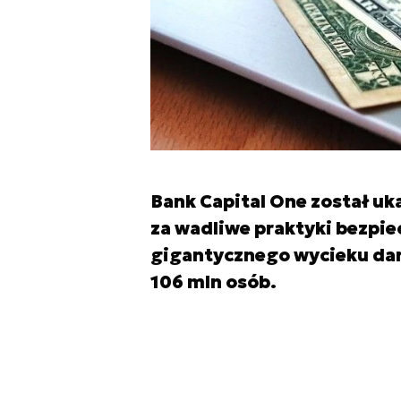
Bank Capital One został u
za wadliwe praktyki bezpi
gigantycznego wycieku da
106 mln osób.