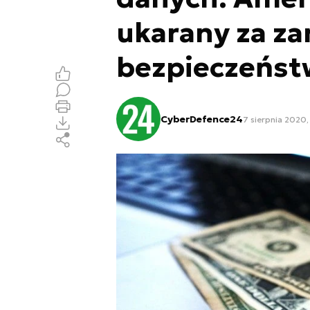
ukarany za za
bezpieczeńst
CyberDefence24
7 sierpnia 2020,