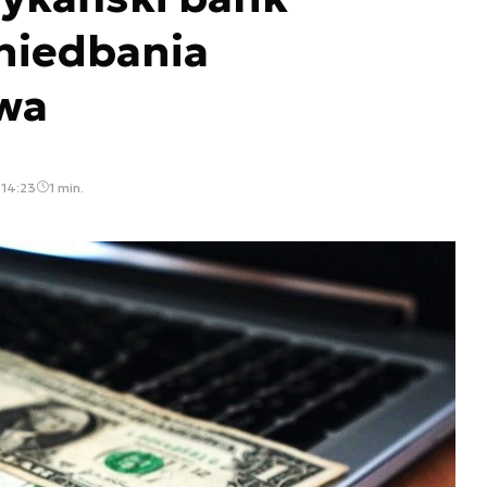
niedbania
wa
 14:23
1 min.