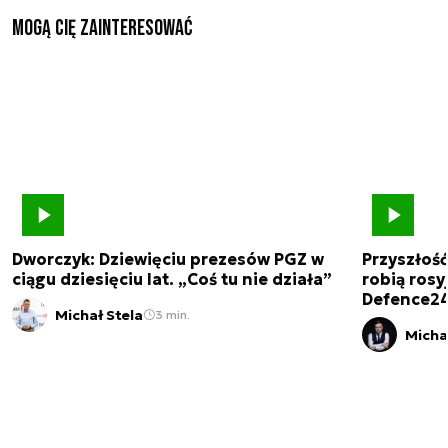
Mogą Cię zainteresować
Dworczyk: Dziewięciu prezesów PGZ w
Przyszłoś
ciągu dziesięciu lat. „Coś tu nie działa”
robią rosyj
Defence2
Michał Stela
3 min.
Micha