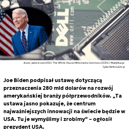
Autor. pxhere.com/CC0 / The White House/Wikimedia Commons/CC3.0 / Modyfikacje:
CyberDefence24.pl
Joe Biden podpisał ustawę dotyczącą
przeznaczenia 280 mld dolarów na rozwój
amerykańskiej branży półprzewodników. „Ta
ustawa jasno pokazuje, że centrum
najważniejszych innowacji na świecie będzie w
USA. Tu je wymyślimy i zrobimy” – ogłosił
prezydent USA.