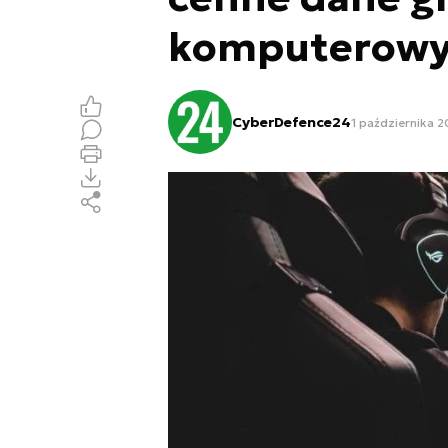
komputerow
CyberDefence24
1 października 2