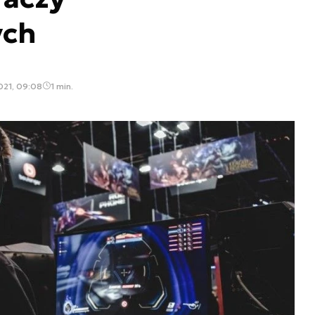
ych
021, 09:08
1 min.