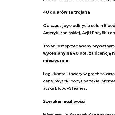
40 dolarów za trojana
Od czasu jego odkrycia celem Bloody
Ameryki Łacińskiej, Azji i Pacyfiku o
Trojan jest sprzedawany prywatnym
wyceniany na 40 dol. za licencję n
miesięcznie
.
Logi, konta i towary w grach to zas
cenę. Wysoki popyt na takie infor
ataku BloodyStealera.
Szerokie możliwości
Inżynierowie Kaspersky’ego zaznac