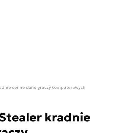
kradnie cenne dane graczy komputerowych
Stealer kradnie
raczy