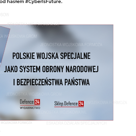
od hasłem #CyberIsFuture.