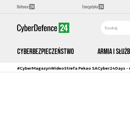
Cyberbezpieczeństwo
Armia i Służ
#CyberMagazyn
Wideo
Strefa Pekao SA
Cyber24Days - r