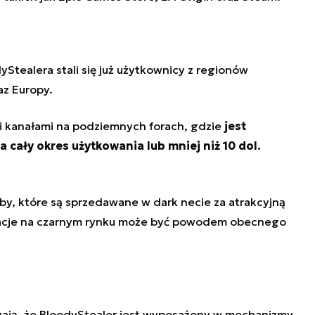
Stealera stali się już użytkownicy z regionów
raz Europy.
i kanałami na podziemnych forach, gdzie
jest
a cały okres użytkowania lub mniej niż 10 dol.
oby, które są sprzedawane w dark necie za atrakcyjną
macje na czarnym rynku może być powodem obecnego
zają, że BloodyStealer jest wyposażony w mechanizmy