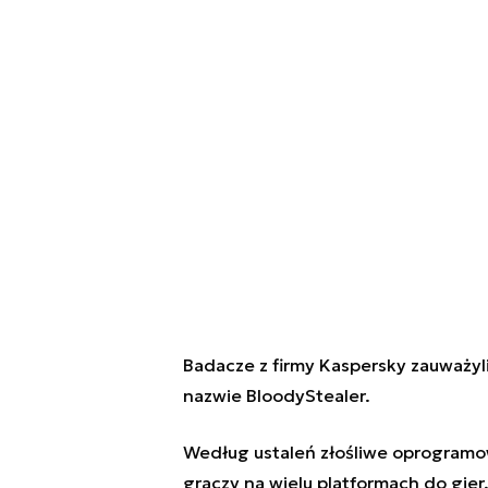
Badacze z firmy Kaspersky zauważyl
nazwie BloodyStealer.
Według ustaleń złośliwe oprogram
graczy
na wielu platformach do gier,