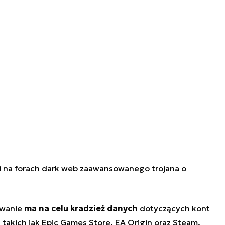
i na forach
dark web
zaawansowanego
trojana
o
owanie
ma na celu kradzież danych
dotyczących kont
 takich jak Epic Games Store, EA Origin oraz Steam.