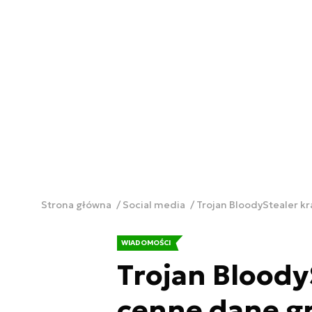
Strona główna
Social media
Trojan BloodyStealer 
WIADOMOŚCI
Trojan Bloody
cenne dane g