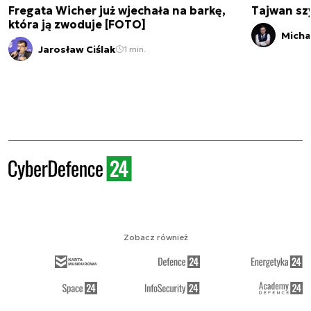
Fregata Wicher już wjechała na barkę,
Tajwan szy
która ją zwoduje [FOTO]
Micha
Jarosław Ciślak
1 min.
Zobacz również